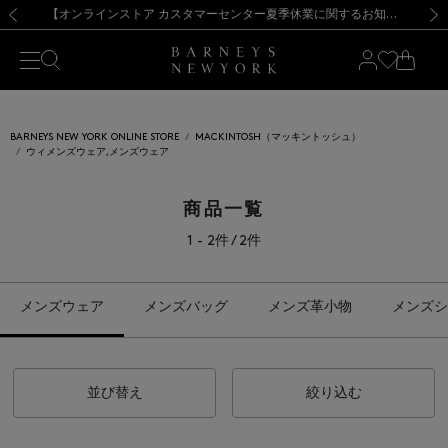
熊本県を中心とした地震の影響によるお荷物のお届けについて
【夏季休業に伴う出荷一時停止のお知らせ】(2026.8.7)
【夏季休業に伴う出荷一時停止のお知らせ】(2026.8.7)
【開催中】SUMMER SALEのご案内・ご注意事項
【オンラインストア カスタマーセンター夏季休業に関するお知らせ】（2026.8.7）
新規登録のお客様も対象！＜MY BARNEYS＞会員のお客様は11,000円（税込）以上のお買上げで常時送料無料！お買い物の際は会員登録を！
【夏季休業に伴う返品・交換承り一時停止のお知らせ】（2026.8.5）
新規登録のお客様も対象！＜MY BARNEYS＞会員のお客様は11,000円（税込）以上のお買上げで常時送料無料！お買い物の際は会員登録を！
前の画像
次の
BARNEYS NEW YORK ONLINE STORE
MACKINTOSH（マッキントッシュ）
ウィメンズウェア,メンズウェア
商品一覧
1 - 2件 / 2件
メンズウェア
メンズバッグ
メンズ革小物
メンズシ
並び替え
絞り込む