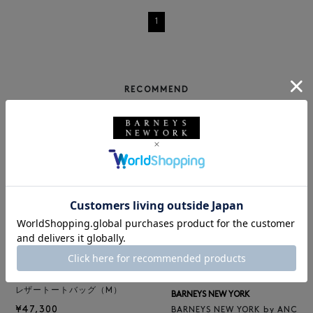
1
RECOMMEND
BARNEYS NEW YORK
NEW
レザートートバッグ（M）
BARNEYS NEW YORK
¥47,300
BARNEYS NEW YORK by ANC