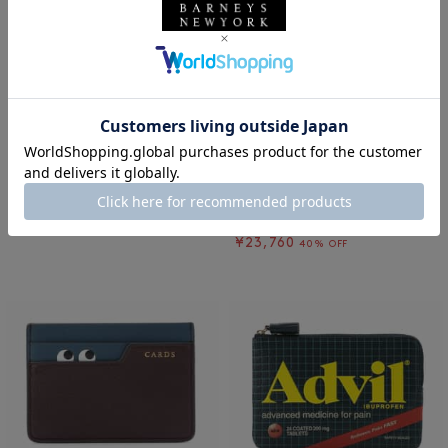
ANYA HINDMARCH
SALE
SOLDOUT
返品不可
ANYA HINDMARCH＜アニヤ ハイ
ギフトラッピング不可
ンドマーチ＞ポーチ "ALL OVER S
ANYA HINDMARCH
TICKERS"
ANYA HINDMARCH＜アニヤ ハイ
¥49,500
ンドマーチ＞ フラグメントケース
¥39,600
¥23,760
40% OFF