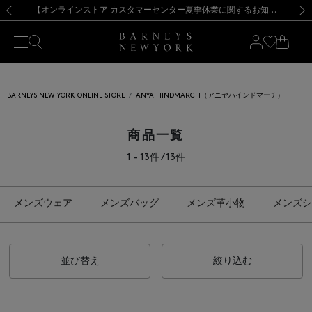
熊本県を中心とした地震の影響によるお荷物のお届けについて
【夏季休業に伴う出荷一時停止のお知らせ】(2026.8.7)
【夏季休業に伴う出荷一時停止のお知らせ】(2026.8.7)
【開催中】SUMMER SALEのご案内・ご注意事項
【オンラインストア カスタマーセンター夏季休業に関するお知らせ】（2026.8.7）
新規登録のお客様も対象！＜MY BARNEYS＞会員のお客様は11,000円（税込）以上のお買上げで常時送料無料！お買い物の際は会員登録を！
【夏季休業に伴う返品・交換承り一時停止のお知らせ】（2026.8.5）
新規登録のお客様も対象！＜MY BARNEYS＞会員のお客様は11,000円（税込）以上のお買上げで常時送料無料！お買い物の際は会員登録を！
前の画像
次の
BARNEYS NEW YORK ONLINE STORE
ANYA HINDMARCH（アニヤハインドマーチ）
商品一覧
1 - 13件 / 13件
メンズウェア
メンズバッグ
メンズ革小物
メンズシ
並び替え
絞り込む