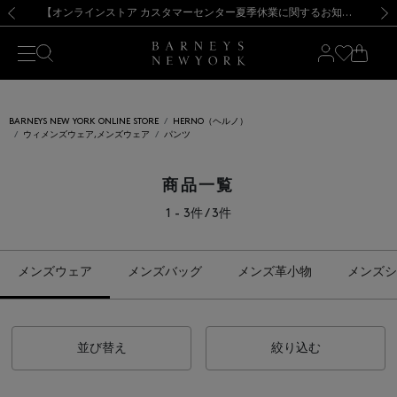
熊本県を中心とした地震の影響によるお荷物のお届けについて
【夏季休業に伴う出荷一時停止のお知らせ】(2026.8.7)
【夏季休業に伴う出荷一時停止のお知らせ】(2026.8.7)
【開催中】SUMMER SALEのご案内・ご注意事項
【オンラインストア カスタマーセンター夏季休業に関するお知らせ】（2026.8.7）
新規登録のお客様も対象！＜MY BARNEYS＞会員のお客様は11,000円（税込）以上のお買上げで常時送料無料！お買い物の際は会員登録を！
【夏季休業に伴う返品・交換承り一時停止のお知らせ】（2026.8.5）
新規登録のお客様も対象！＜MY BARNEYS＞会員のお客様は11,000円（税込）以上のお買上げで常時送料無料！お買い物の際は会員登録を！
前の画像
次の
BARNEYS NEW YORK ONLINE STORE
HERNO（ヘルノ）
ウィメンズウェア,メンズウェア
パンツ
商品一覧
1 - 3件 / 3件
メンズウェア
メンズバッグ
メンズ革小物
メンズシ
並び替え
絞り込む