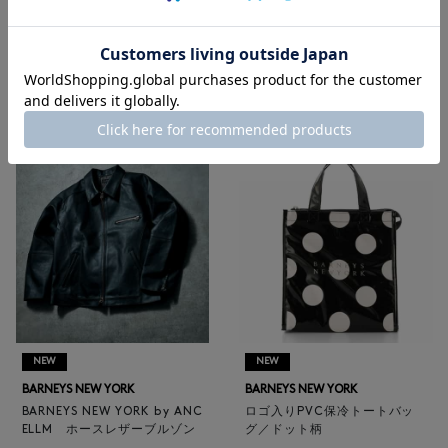
RECOMMEND
NEW
NEW
BARNEYS NEW YORK
BARNEYS NEW YORK
BARNEYS NEW YORK by ANC
ロゴ入りPVC保冷トートバッ
ELLM ホースレザーブルゾン
グ／ドット柄