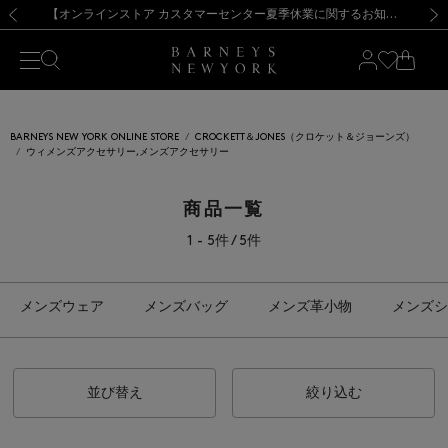
熊本県を中心とした地震の影響によるお荷物のお届けについて
【夏季休業に伴う出荷一時停止のお知らせ】(2026.8.7)
【夏季休業に伴う出荷一時停止のお知らせ】(2026.8.7)
【開催中】SUMMER SALEのご案内・ご注意事項
【オンラインストア カスタマーセンター夏季休業に関するお知らせ】（2026.8.7）
新規登録のお客様も対象！＜MY BARNEYS＞会員のお客様は11,000円（税込）以上のお買上げで常時送料無料！お買い物の際は会員登録を！
【夏季休業に伴う返品・交換承り一時停止のお知らせ】（2026.8.5）
新規登録のお客様も対象！＜MY BARNEYS＞会員のお客様は11,000円（税込）以上のお買上げで常時送料無料！お買い物の際は会員登録を！
前の画像
次の
BARNEYS NEW YORK ONLINE STORE
CROCKETT＆JONES（クロケット＆ジョーンズ）
ウィメンズアクセサリー,メンズアクセサリー
商品一覧
1 - 5件 / 5件
メンズウェア
メンズバッグ
メンズ革小物
メンズシ
並び替え
絞り込む