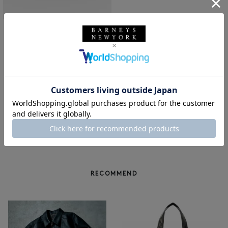
SOLDOUT
CROCKETT＆JONES
CROCKETT＆JONES＜クロケッ
ト&ジョーンズ＞レザーベルト 32
mm
¥28,600
1
RECOMMEND