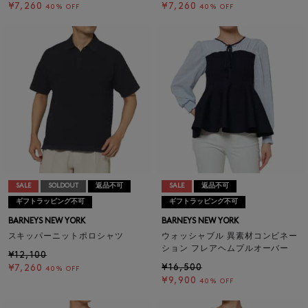
¥7,260
¥7,260
40% OFF
40% OFF
SALE
SOLDOUT
返品不可
SALE
返品不可
ギフトラッピング不可
ギフトラッピング不可
BARNEYS NEW YORK
BARNEYS NEW YORK
スキッパーニットポロシャツ
ウォッシャブル 異素材コンビネー
ション フレアヘムプルオーバー
¥12,100
¥16,500
¥7,260
40% OFF
¥9,900
40% OFF