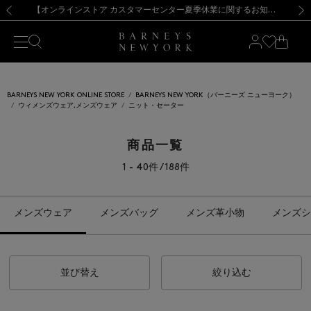
熊本県を中心とした地震の影響によるお荷物のお届けについて
【夏季休業に伴う出荷一時停止のお知らせ】(2026.8.7)
【夏季休業に伴う出荷一時停止のお知らせ】(2026.8.7)
【開催中】SUMMER SALEのご案内・ご注意事項
【オンラインストア カスタマーセンター夏季休業に関するお知らせ】（2026.8.7）
新規登録のお客様も対象！＜MY BARNEYS＞会員のお客様は11,000円（税込）以上のお買上げで常時送料無料！お買い物の際は会員登録を！
【夏季休業に伴う返品・交換承り一時停止のお知らせ】（2026.8.5）
新規登録のお客様も対象！＜MY BARNEYS＞会員のお客様は11,000円（税込）以上のお買上げで常時送料無料！お買い物の際は会員登録を！
前の画像
次の
BARNEYS NEW YORK ONLINE STORE
BARNEYS NEW YORK（バーニーズ ニューヨーク）
ウィメンズウェア,メンズウェア
ニット・セーター
商品一覧
1 - 40件 / 188件
メンズウェア
メンズバッグ
メンズ革小物
メンズシ
並び替え
絞り込む