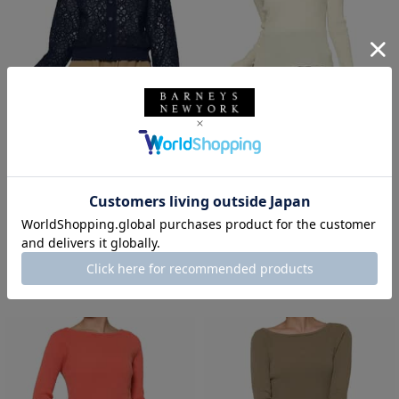
SALE
返品不可
SALE
SOLDOUT
返品不可
ギフトラッピング不可
ギフトラッピング不可
BARNEYS NEW YORK
BARNEYS NEW YORK
ウォッシャブル コード刺繍2WAY
ウォッシャブル コットン素材 ス
カーディガン
クエアネック ホールガーメントリ
ブニットプルオーバー
¥18,700
¥16,500
¥11,220
40% OFF
¥6,600
60% OFF