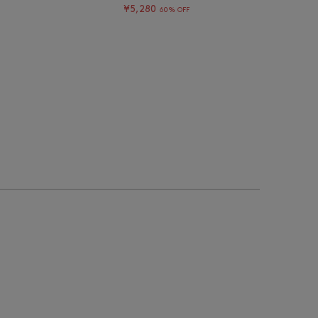
¥5,280
60% OFF