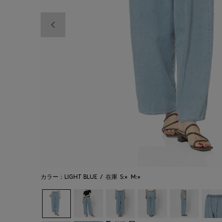
前の画像
カラー：LIGHT BLUE
/
在庫
S:×
M:×