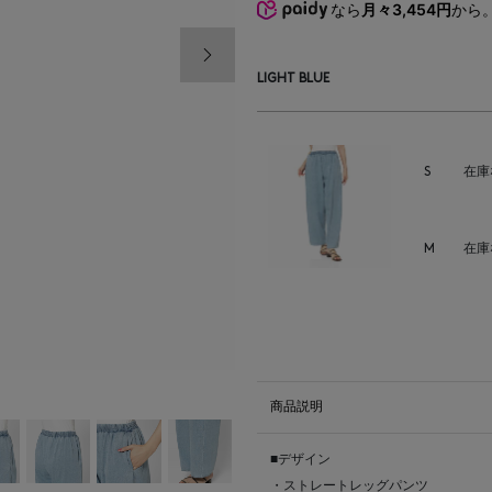
なら
月々3,454円
から
次の画像
LIGHT BLUE
S
在庫
M
在庫
商品説明
■デザイン
・ストレートレッグパンツ