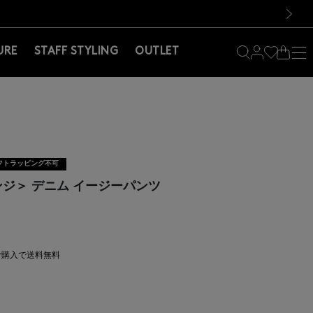
料！お買い物の際は会員登録を！
料！お買い物の際は会員登録を！
）
次の画像
URE
STAFF STYLING
OUTLET
フトラッピング不可
レンジ＞ デニム イージーパンツ
上ご購入で送料無料