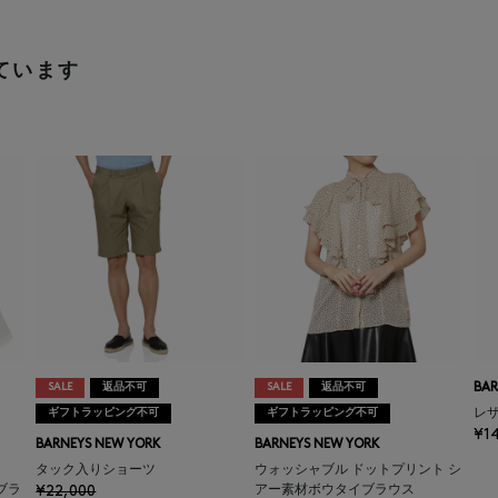
ています
SALE
返品不可
SALE
返品不可
BAR
ギフトラッピング不可
ギフトラッピング不可
レ
¥1
BARNEYS NEW YORK
BARNEYS NEW YORK
ー
タック入りショーツ
ウォッシャブル ドットプリント シ
ブラ
¥22,000
アー素材ボウタイブラウス