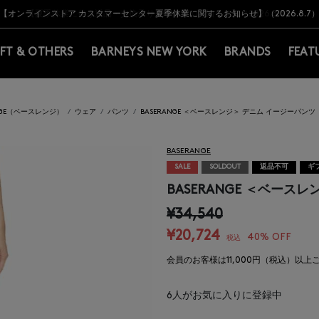
Y BARNEYS＞会員のお客様は11,000円（税込）以上のお買上げで常時送料無
Y BARNEYS＞会員のお客様は11,000円（税込）以上のお買上げで常時送料無
【オンラインストア カスタマーセンター夏季休業に関するお知らせ】（2026.8.7
【夏季休業に伴う返品・交換承り一時停止のお知らせ】（2026.8.5）
熊本県を中心とした地震の影響によるお荷物のお届けについて
【夏季休業に伴う出荷一時停止のお知らせ】(2026.8.7)
【夏季休業に伴う出荷一時停止のお知らせ】(2026.8.7)
【開催中】SUMMER SALEのご案内・ご注意事項
IFT & OTHERS
BARNEYS NEW YORK
BRANDS
FEAT
ANGE（ベースレンジ）
ウェア
パンツ
BASERANGE ＜ベースレンジ＞ デニム イージーパンツ
BASERANGE
SALE
SOLDOUT
返品不可
ギ
BASERANGE ＜ベース
¥34,540
¥20,724
40% OFF
税込
会員のお客様は11,000円（税込）以
6
人がお気に入りに登録中