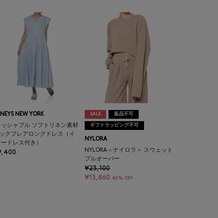
NEYS NEW YORK
SALE
返品不可
ォッシャブル ソフトリネン素材
ギフトラッピング不可
ネックフレアロングドレス（イ
NYLORA
ナードレス付き）
NYLORA＜ナイロラ＞ スウェット
9,400
プルオーバー
¥23,100
¥13,860
40% OFF