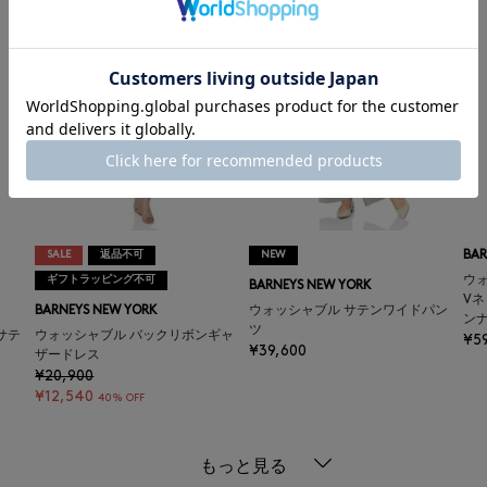
SALE
返品不可
NEW
BAR
ギフトラッピング不可
ウ
BARNEYS NEW YORK
V
BARNEYS NEW YORK
ウォッシャブル サテンワイドパン
ン
ツ
サテ
ウォッシャブル バックリボンギャ
¥5
¥39,600
ザードレス
¥20,900
¥12,540
40% OFF
もっと見る