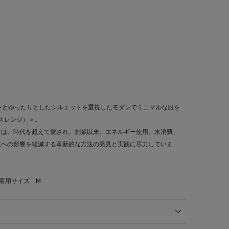
インとゆったりとしたシルエットを重視したモダンでミニマルな服を
ースレンジ）＞。
材は、時代を超えて愛され、創業以来、エネルギー使用、水消費、
境への影響を軽減する革新的な方法の発見と実践に尽力していま
 着用サイズ M