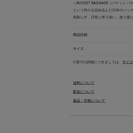
＜BUCKET BAGGAGE（バケ
という拘りを詰め込んだ日本のバッ
気取らず、日常に寄り添い、使う度
商品詳細
サイズ
※採寸の詳細につきましては、
サイズ
送料について
配送について
返品・交換について