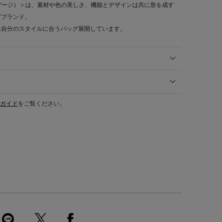
ット バゲージ）＞は、素材や色の美しさ、機能とデザインは共に形を成す
グブランド。
に自分のスタイルに合うバッグ展開しています。
ガイド
をご覧ください。