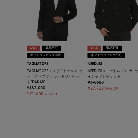
SALE
返品不可
SALE
返品不可
ギフトラッピング不可
ギフトラッピング不可
TAGLIATORE
NEEDLES
TAGLIATORE＜タリアトーレ＞ セ
NEEDLES＜ニードルズ＞ カウ
ットアップ テーラードジャケッ
イシャツジャケット
ト"DAKAR"
¥39,600
¥132,000
¥27,720
30% OFF
¥72,600
45% OFF