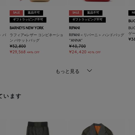
SALE
返品不可
SALE
返品不可
N
ギフトラッピング不可
ギフトラッピング不可
BU
BARNEYS NEW YORK
RIPANI
BU
ゲ
ト バ
ラフィア×レザー コンビネーショ
RIPANI＜リパーニ＞ ハンドバッグ
¥3
ン バケットバッグ
“ANNA“
¥52,800
¥40,700
¥29,568
¥24,420
44% OFF
40% OFF
もっと見る
ています