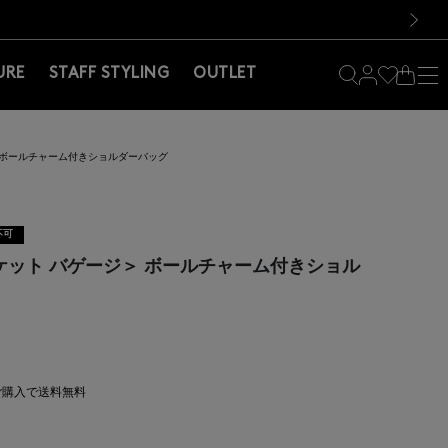
料！お買い物の際は会員登録を！
料！お買い物の際は会員登録を！
）
次の画像
URE
STAFF STYLING
OUTLET
ージ＞ ボールチャーム付きショルダーバッグ
不可
 ＜バケット バゲージ＞ ボールチャーム付きショル
上ご購入で送料無料