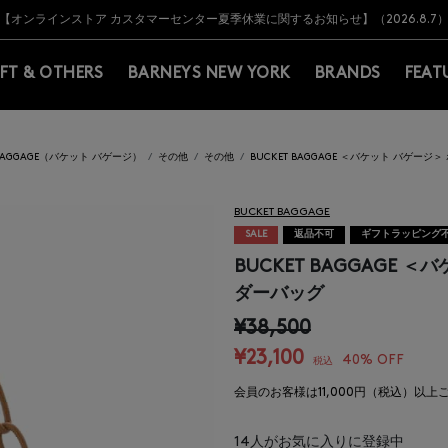
Y BARNEYS＞会員のお客様は11,000円（税込）以上のお買上げで常時送料無
Y BARNEYS＞会員のお客様は11,000円（税込）以上のお買上げで常時送料無
【オンラインストア カスタマーセンター夏季休業に関するお知らせ】（2026.8.7
【夏季休業に伴う返品・交換承り一時停止のお知らせ】（2026.8.5）
熊本県を中心とした地震の影響によるお荷物のお届けについて
【夏季休業に伴う出荷一時停止のお知らせ】(2026.8.7)
【夏季休業に伴う出荷一時停止のお知らせ】(2026.8.7)
【開催中】SUMMER SALEのご案内・ご注意事項
IFT & OTHERS
BARNEYS NEW YORK
BRANDS
FEAT
 BAGGAGE（バケット バゲージ）
その他
その他
BUCKET BAGGAGE ＜バケット バゲ
BUCKET BAGGAGE
SALE
返品不可
ギフトラッピング
BUCKET BAGGAGE
ダーバッグ
¥38,500
¥23,100
40% OFF
税込
会員のお客様は11,000円（税込）以
14
人がお気に入りに登録中