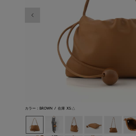
前の画像
カラー：BROWN
/
在庫
XS:△