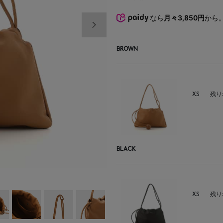
なら
月々3,850円
から
次の画像
BROWN
XS
残り
BLACK
XS
残り