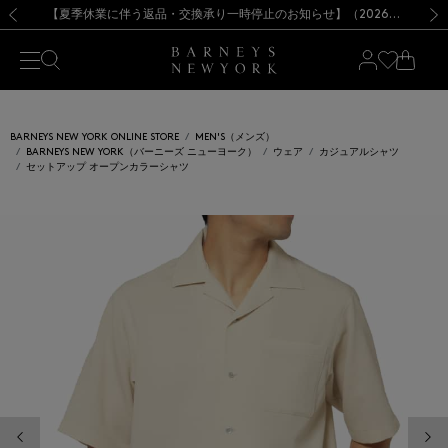
熊本県を中心とした地震の影響によるお荷物のお届けについて
【夏季休業に伴う出荷一時停止のお知らせ】(2026.8.7)
【夏季休業に伴う出荷一時停止のお知らせ】(2026.8.7)
【開催中】SUMMER SALEのご案内・ご注意事項
【オンラインストア カスタマーセンター夏季休業に関するお知らせ】（2026.8.7）
新規登録のお客様も対象！＜MY BARNEYS＞会員のお客様は11,000円（税込）以上のお買上げで常時送料無料！お買い物の際は会員登録を！
【夏季休業に伴う返品・交換承り一時停止のお知らせ】（2026.8.5）
新規登録のお客様も対象！＜MY BARNEYS＞会員のお客様は11,000円（税込）以上のお買上げで常時送料無料！お買い物の際は会員登録を！
前の画像
次の
BARNEYS NEW YORK ONLINE STORE
MEN'S（メンズ）
BARNEYS NEW YORK（バーニーズ ニューヨーク）
ウェア
カジュアルシャツ
セットアップ オープンカラーシャツ
前の画像
次