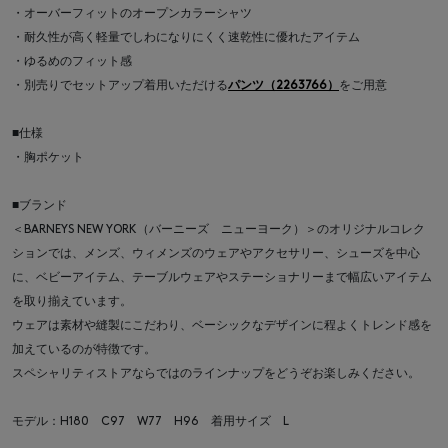
・オーバーフィットのオープンカラーシャツ
・耐久性が高く軽量でしわになりにくく速乾性に優れたアイテム
・ゆるめのフィット感
・別売りでセットアップ着用いただける
パンツ（2263766）
をご用意
■仕様
・胸ポケット
■ブランド
＜BARNEYS NEW YORK（バーニーズ ニューヨーク）＞のオリジナルコレク
ションでは、メンズ、ウィメンズのウェアやアクセサリー、シューズを中心
に、ベビーアイテム、テーブルウェアやステーショナリーまで幅広いアイテム
を取り揃えています。
ウェアは素材や縫製にこだわり、ベーシックなデザインに程よくトレンド感を
加えているのが特徴です。
スペシャリティストアならではのラインナップをどうぞお楽しみください。
モデル：H180 C97 W77 H96 着用サイズ L