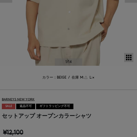
サ
1
/14
カラー：BEIGE
/
在庫
M:△
L:×
BARNEYS NEW YORK
SALE
返品不可
ギフトラッピング不可
セットアップ オープンカラーシャツ
¥12,100