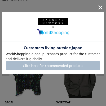
このアイテムをシェアする
同じカテゴリのアイテム
前の画像
次の
SACAI
OVERCOAT