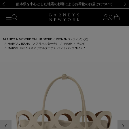
熊本県を中心とした地震の影響によるお荷物のお届けについて
【開催中】SUMMER SALEのご案内・ご注意事項
新規登録のお客様も対象！＜MY BARNEYS＞会員のお客様は11,000円（税込）以上のお買上げで常時送料無料！お買い物の際は会員登録を！
【夏季休業に伴う返品・交換承り一時停止のお知らせ】（2026.8.5）
新規登録のお客様も対象！＜MY BARNEYS＞会員のお客様は11,000円（税込）以上のお買上げで常時送料無料！お買い物の際は会員登録を！
【夏季休業に伴う返品・交換承り一時停止のお知らせ】（2026.8.5）
前の画像
次の
BARNEYS NEW YORK ONLINE STORE
WOMEN'S（ウィメンズ）
MARY AL TERNA（メアリオルターナ）
その他
その他
MARYALTERNA＜メアリオルターナ＞ ハンドバッグ"MAZE"
前の画像
次