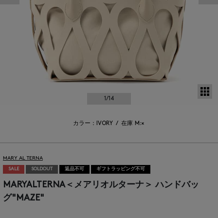
サ
1
/14
カラー：IVORY
/
在庫
M:×
MARY AL TERNA
SALE
SOLDOUT
返品不可
ギフトラッピング不可
MARYALTERNA＜メアリオルターナ＞ ハンドバッ
グ"MAZE"