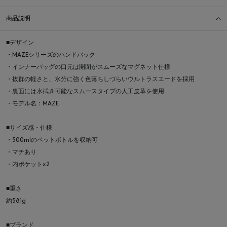
商品説明
■デザイン
・MAZEシリーズのハンドバック
・インナーバッグの口元は開閉がスムーズなマグネット仕様
・抜群の軽さと、水分に強く色落ちしづらいウルトラスエードを採用
・裏面には水拭き可能なスムースタイプの人工皮革を使用
・モデル名：MAZE
■サイズ感・仕様
・500mlのペットボトルを収納可
・マチあり
・内ポケット×2
■重さ
約581g
■ブランド