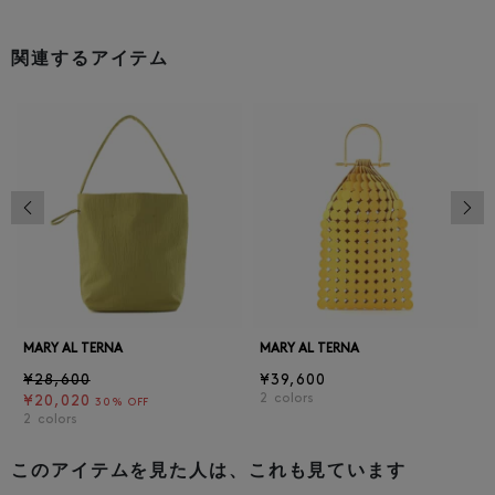
関連するアイテム
前の画像
次の
MARY AL TERNA
MARY AL TERNA
¥28,600
¥39,600
2
colors
¥20,020
30% OFF
2
colors
このアイテムを見た人は、これも見ています