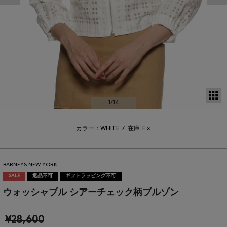
サ
1
/14
カラー：WHITE
/
在庫
F:×
BARNEYS NEW YORK
SALE
返品不可
ギフトラッピング不可
ウォッシャブル シアーチェック柄ブルゾン
¥28,600