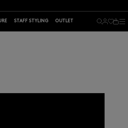
料！お買い物の際は会員登録を！
料！お買い物の際は会員登録を！
）
URE
STAFF STYLING
OUTLET