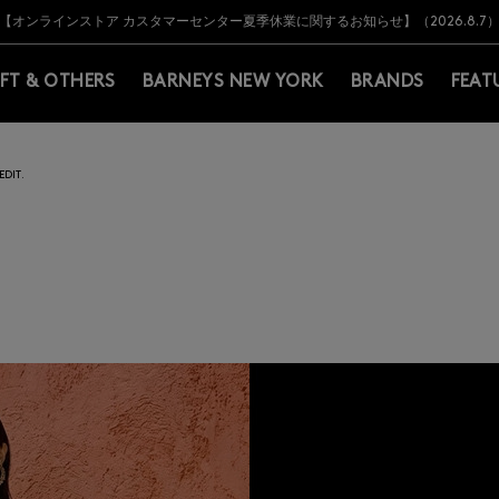
Y BARNEYS＞会員のお客様は11,000円（税込）以上のお買上げで常時送料無
Y BARNEYS＞会員のお客様は11,000円（税込）以上のお買上げで常時送料無
【オンラインストア カスタマーセンター夏季休業に関するお知らせ】（2026.8.7
【夏季休業に伴う返品・交換承り一時停止のお知らせ】（2026.8.5）
熊本県を中心とした地震の影響によるお荷物のお届けについて
【夏季休業に伴う出荷一時停止のお知らせ】(2026.8.7)
【夏季休業に伴う出荷一時停止のお知らせ】(2026.8.7)
【開催中】SUMMER SALEのご案内・ご注意事項
IFT & OTHERS
BARNEYS NEW YORK
BRANDS
FEAT
DIT.