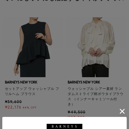
BARNEYS NEW YORK
BARNEYS NEW YORK
セットアップ ウォッシャブル フ
ウォッシャブル シアー素材 ラン
リルヘム ブラウス
ダムストライプ柄ボウタイブラウ
ス （インナーキャミソール付
¥39,600
き）
¥22,176
44% OFF
¥49,500
¥27,720
44% OFF