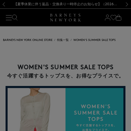
熊本県を中心とした地震の影響によるお荷物のお届けについて
【夏季休業に伴う出荷一時停止のお知らせ】(2026.8.7)
【夏季休業に伴う出荷一時停止のお知らせ】(2026.8.7)
【開催中】SUMMER SALEのご案内・ご注意事項
【オンラインストア カスタマーセンター夏季休業に関するお知らせ】（2026.8.7）
新規登録のお客様も対象！＜MY BARNEYS＞会員のお客様は11,000円（税込）以上のお買上げで常時送料無料！お買い物の際は会員登録を！
【夏季休業に伴う返品・交換承り一時停止のお知らせ】（2026.8.5）
新規登録のお客様も対象！＜MY BARNEYS＞会員のお客様は11,000円（税込）以上のお買上げで常時送料無料！お買い物の際は会員登録を！
前の画像
次の
BARNEYS NEW YORK ONLINE STORE
特集一覧
WOMEN'S SUMMER SALE TOPS
WOMEN'S SUMMER SALE TOPS
今すぐ活躍するトップスを、お得なプライスで。