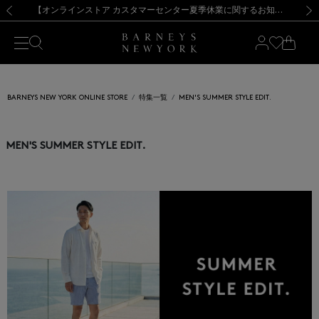
熊本県を中心とした地震の影響によるお荷物のお届けについて
【夏季休業に伴う出荷一時停止のお知らせ】(2026.8.7)
【夏季休業に伴う出荷一時停止のお知らせ】(2026.8.7)
【開催中】SUMMER SALEのご案内・ご注意事項
【オンラインストア カスタマーセンター夏季休業に関するお知らせ】（2026.8.7）
新規登録のお客様も対象！＜MY BARNEYS＞会員のお客様は11,000円（税込）以上のお買上げで常時送料無料！お買い物の際は会員登録を！
【夏季休業に伴う返品・交換承り一時停止のお知らせ】（2026.8.5）
新規登録のお客様も対象！＜MY BARNEYS＞会員のお客様は11,000円（税込）以上のお買上げで常時送料無料！お買い物の際は会員登録を！
前の画像
次の
BARNEYS NEW YORK ONLINE STORE
特集一覧
MEN'S SUMMER STYLE EDIT.
MEN'S SUMMER STYLE EDIT.