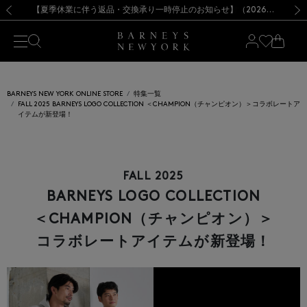
熊本県を中心とした地震の影響によるお荷物のお届けについて
【夏季休業に伴う出荷一時停止のお知らせ】(2026.8.7)
【夏季休業に伴う出荷一時停止のお知らせ】(2026.8.7)
【開催中】SUMMER SALEのご案内・ご注意事項
【オンラインストア カスタマーセンター夏季休業に関するお知らせ】（2026.8.7）
新規登録のお客様も対象！＜MY BARNEYS＞会員のお客様は11,000円（税込）以上のお買上げで常時送料無料！お買い物の際は会員登録を！
【夏季休業に伴う返品・交換承り一時停止のお知らせ】（2026.8.5）
新規登録のお客様も対象！＜MY BARNEYS＞会員のお客様は11,000円（税込）以上のお買上げで常時送料無料！お買い物の際は会員登録を！
前の画像
次の
BARNEYS NEW YORK ONLINE STORE
特集一覧
FALL 2025 BARNEYS LOGO COLLECTION ＜CHAMPION（チャンピオン）＞コラボレートア
イテムが新登場！
FALL 2025
BARNEYS LOGO COLLECTION
＜CHAMPION（チャンピオン）＞
コラボレートアイテムが新登場！