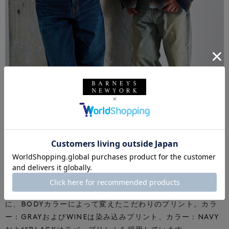
SWEAT FOODY
同ブランドを代表する「REVERSE WEAVE（R）」を用いた
ボディを使用したスウェットフーディ。
“BARNEYS”ロゴを
US ARMY風に配し、カレッジカラーを意識した配色で作成し
た自信作です。
ロゴはヴィンテージのプリント手法を参考
に、BODYカラーによって変えたこだわりのプリント。
カラ
ー：GRAYおよびWINEは染み込みプリント、カラー：NAVY