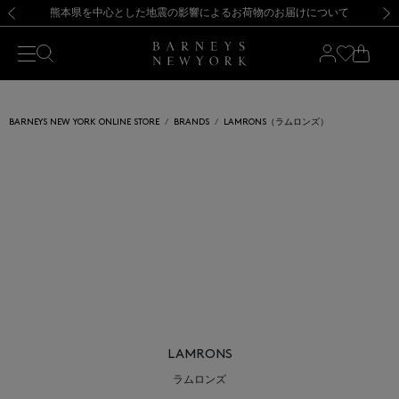
熊本県を中心とした地震の影響によるお荷物のお届けについて
【開催中】SUMMER SALEのご案内・ご注意事項
新規登録のお客様も対象！＜MY BARNEYS＞会員のお客様は11,000円（税込）以上のお買上げで常時送料無料！お買い物の際は会員登録を！
【夏季休業に伴う返品・交換承り一時停止のお知らせ】（2026.8.5）
新規登録のお客様も対象！＜MY BARNEYS＞会員のお客様は11,000円（税込）以上のお買上げで常時送料無料！お買い物の際は会員登録を！
【夏季休業に伴う返品・交換承り一時停止のお知らせ】（2026.8.5）
前の画像
次の
BARNEYS NEW YORK ONLINE STORE
BRANDS
LAMRONS（ラムロンズ）
LAMRONS
ラムロンズ