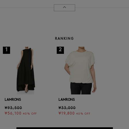
RANKING
1
2
LAMRONS
LAMRONS
¥93,500
¥33,000
¥56,100
¥19,800
40% OFF
40% OFF