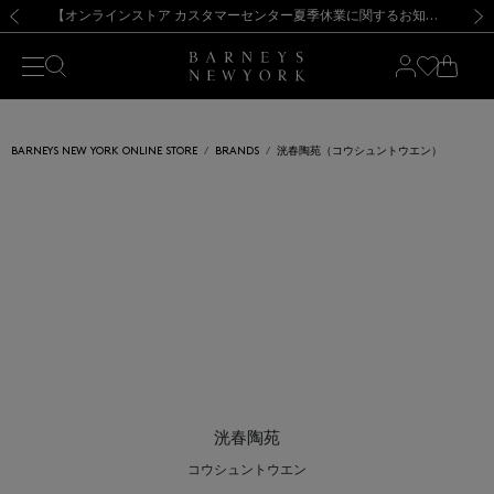
熊本県を中心とした地震の影響によるお荷物のお届けについて
【夏季休業に伴う出荷一時停止のお知らせ】(2026.8.7)
【夏季休業に伴う出荷一時停止のお知らせ】(2026.8.7)
【開催中】SUMMER SALEのご案内・ご注意事項
【オンラインストア カスタマーセンター夏季休業に関するお知らせ】（2026.8.7）
新規登録のお客様も対象！＜MY BARNEYS＞会員のお客様は11,000円（税込）以上のお買上げで常時送料無料！お買い物の際は会員登録を！
【夏季休業に伴う返品・交換承り一時停止のお知らせ】（2026.8.5）
新規登録のお客様も対象！＜MY BARNEYS＞会員のお客様は11,000円（税込）以上のお買上げで常時送料無料！お買い物の際は会員登録を！
前の画像
次の
BARNEYS NEW YORK ONLINE STORE
BRANDS
洸春陶苑（コウシュントウエン）
洸春陶苑
コウシュントウエン