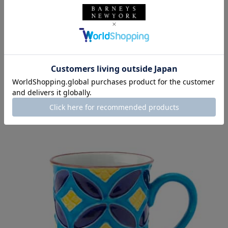
SOLDOUT
洸春陶苑
洸春陶苑＜コウシュントウエン＞ バーニーズ ニューヨーク限定 清水焼
青交趾七宝マグカップ
¥16,500