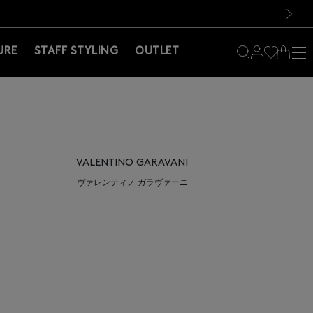
料！お買い物の際は会員登録を！
料！お買い物の際は会員登録を！
次の画像
URE
STAFF STYLING
OUTLET
VALENTINO GARAVANI
ヴァレンティノ ガラヴァーニ