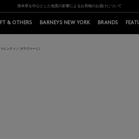
Y BARNEYS＞会員のお客様は11,000円（税込）以上のお買上げで常時送料無
Y BARNEYS＞会員のお客様は11,000円（税込）以上のお買上げで常時送料無
【夏季休業に伴う返品・交換承り一時停止のお知らせ】（2026.8.5）
【夏季休業に伴う返品・交換承り一時停止のお知らせ】（2026.8.5）
熊本県を中心とした地震の影響によるお荷物のお届けについて
【開催中】SUMMER SALEのご案内・ご注意事項
IFT & OTHERS
BARNEYS NEW YORK
BRANDS
FEAT
NI（ヴァレンティノ ガラヴァーニ）