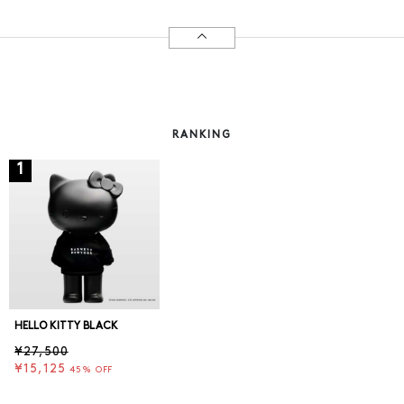
RANKING
1
HELLO KITTY BLACK
¥27,500
¥15,125
45% OFF