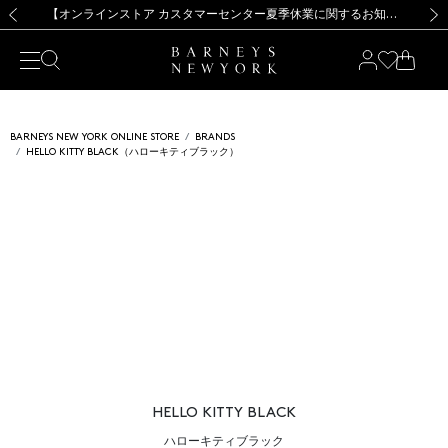
熊本県を中心とした地震の影響によるお荷物のお届けについて
【夏季休業に伴う出荷一時停止のお知らせ】(2026.8.7)
【夏季休業に伴う出荷一時停止のお知らせ】(2026.8.7)
【開催中】SUMMER SALEのご案内・ご注意事項
【オンラインストア カスタマーセンター夏季休業に関するお知らせ】（2026.8.7）
新規登録のお客様も対象！＜MY BARNEYS＞会員のお客様は11,000円（税込）以上のお買上げで常時送料無料！お買い物の際は会員登録を！
【夏季休業に伴う返品・交換承り一時停止のお知らせ】（2026.8.5）
新規登録のお客様も対象！＜MY BARNEYS＞会員のお客様は11,000円（税込）以上のお買上げで常時送料無料！お買い物の際は会員登録を！
前の画像
次の
BARNEYS NEW YORK ONLINE STORE
BRANDS
HELLO KITTY BLACK（ハローキティブラック）
HELLO KITTY BLACK
ハローキティブラック