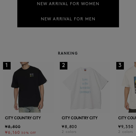
NEW ARRIVAL FOR WOMEN
NEW ARRIVAL FOR MEN
RANKING
1
2
3
CITY COUNTRY CITY
CITY COUNTRY CITY
CITY COU
¥8,800
¥8,800
¥9,350
2
colors
2
colors
¥6,160
30% OFF