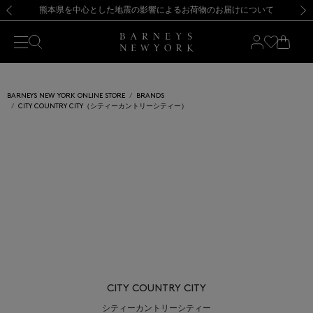
熊本県を中心とした地震の影響によるお荷物のお届けについて
【開催中】SUMMER SALEのご案内・ご注意事項
新規登録のお客様も対象！＜MY BARNEYS＞会員のお客様は11,000円（税込）以上のお買上げで常時送料無料！お買い物の際は会員登録を！
【夏季休業に伴う返品・交換承り一時停止のお知らせ】（2026.8.5）
新規登録のお客様も対象！＜MY BARNEYS＞会員のお客様は11,000円（税込）以上のお買上げで常時送料無料！お買い物の際は会員登録を！
【夏季休業に伴う返品・交換承り一時停止のお知らせ】（2026.8.5）
前の画像
次の
BARNEYS NEW YORK ONLINE STORE
BRANDS
CITY COUNTRY CITY（シティーカントリーシティー）
CITY COUNTRY CITY
シティーカントリーシティー