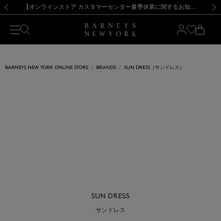
熊本県を中心とした地震の影響によるお荷物のお届けについて
【夏季休業に伴う出荷一時停止のお知らせ】(2026.8.7)
【夏季休業に伴う出荷一時停止のお知らせ】(2026.8.7)
【開催中】SUMMER SALEのご案内・ご注意事項
【オンラインストア カスタマーセンター夏季休業に関するお知らせ】（2026.8.7）
新規登録のお客様も対象！＜MY BARNEYS＞会員のお客様は11,000円（税込）以上のお買上げで常時送料無料！お買い物の際は会員登録を！
【夏季休業に伴う返品・交換承り一時停止のお知らせ】（2026.8.5）
新規登録のお客様も対象！＜MY BARNEYS＞会員のお客様は11,000円（税込）以上のお買上げで常時送料無料！お買い物の際は会員登録を！
前の画像
次の
BARNEYS NEW YORK ONLINE STORE
BRANDS
SUN DRESS（サンドレス）
SUN DRESS
サンドレス