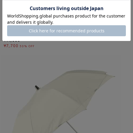
SALE
返品不可
ギフトラッピング不可
SUN DRESS
SUN DRESS ＜サン ドレス＞ ジャンプ式折りたたみ傘（晴雨兼用）
¥11,000
¥7,700
30% OFF