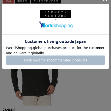
SALE
返品不可
ギフトラッピング不可
ZANONE
ZANONE＜ザノーネ＞ アイスコットンポロシャツ
¥44,000
¥26,400
40% OFF
4
colors
ZANONE