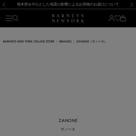
熊本県を中心とした地震の影響によるお荷物のお届けについて
【開催中】SUMMER SALEのご案内・ご注意事項
新規登録のお客様も対象！＜MY BARNEYS＞会員のお客様は11,000円（税込）以上のお買上げで常時送料無料！お買い物の際は会員登録を！
【夏季休業に伴う返品・交換承り一時停止のお知らせ】（2026.8.5）
新規登録のお客様も対象！＜MY BARNEYS＞会員のお客様は11,000円（税込）以上のお買上げで常時送料無料！お買い物の際は会員登録を！
【夏季休業に伴う返品・交換承り一時停止のお知らせ】（2026.8.5）
前の画像
次の
BARNEYS NEW YORK ONLINE STORE
BRANDS
ZANONE（ザノーネ）
ZANONE
ザノーネ