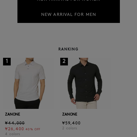
NEW ARRIVAL FOR MEN
RANKING
1
2
ZANONE
ZANONE
¥44,000
¥59,400
2
colors
¥26,400
40% OFF
4
colors