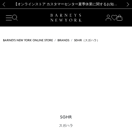
熊本県を中心とした地震の影響によるお荷物のお届けについて
【夏季休業に伴う出荷一時停止のお知らせ】(2026.8.7)
【夏季休業に伴う出荷一時停止のお知らせ】(2026.8.7)
【開催中】SUMMER SALEのご案内・ご注意事項
【オンラインストア カスタマーセンター夏季休業に関するお知らせ】（2026.8.7）
新規登録のお客様も対象！＜MY BARNEYS＞会員のお客様は11,000円（税込）以上のお買上げで常時送料無料！お買い物の際は会員登録を！
【夏季休業に伴う返品・交換承り一時停止のお知らせ】（2026.8.5）
新規登録のお客様も対象！＜MY BARNEYS＞会員のお客様は11,000円（税込）以上のお買上げで常時送料無料！お買い物の際は会員登録を！
前の画像
次の
BARNEYS NEW YORK ONLINE STORE
BRANDS
SGHR（スガハラ）
SGHR
スガハラ