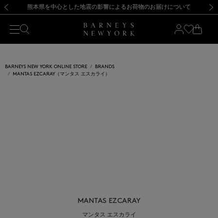
熊本県を中心とした地震の影響によるお荷物のお届けについて
【開催中】SUMMER SALEのご案内・ご注意事項
新規登録のお客様も対象！＜MY BARNEYS＞会員のお客様は11,000円（税込）以上のお買上げで常時送料無料！お買い物の際は会員登録を！
【夏季休業に伴う返品・交換承り一時停止のお知らせ】（2026.8.5）
新規登録のお客様も対象！＜MY BARNEYS＞会員のお客様は11,000円（税込）以上のお買上げで常時送料無料！お買い物の際は会員登録を！
【夏季休業に伴う返品・交換承り一時停止のお知らせ】（2026.8.5）
前の画像
次の
BARNEYS NEW YORK ONLINE STORE
BRANDS
MANTAS EZCARAY（マンタス エスカライ）
MANTAS EZCARAY
マンタス エスカライ