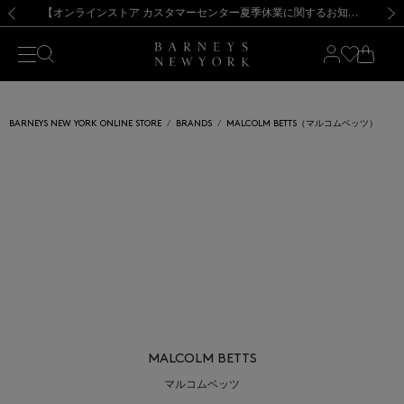
熊本県を中心とした地震の影響によるお荷物のお届けについて
【夏季休業に伴う出荷一時停止のお知らせ】(2026.8.7)
【夏季休業に伴う出荷一時停止のお知らせ】(2026.8.7)
【開催中】SUMMER SALEのご案内・ご注意事項
【オンラインストア カスタマーセンター夏季休業に関するお知らせ】（2026.8.7）
新規登録のお客様も対象！＜MY BARNEYS＞会員のお客様は11,000円（税込）以上のお買上げで常時送料無料！お買い物の際は会員登録を！
【夏季休業に伴う返品・交換承り一時停止のお知らせ】（2026.8.5）
新規登録のお客様も対象！＜MY BARNEYS＞会員のお客様は11,000円（税込）以上のお買上げで常時送料無料！お買い物の際は会員登録を！
前の画像
次の
BARNEYS NEW YORK ONLINE STORE
BRANDS
MALCOLM BETTS（マルコムベッツ）
MALCOLM BETTS
マルコムベッツ