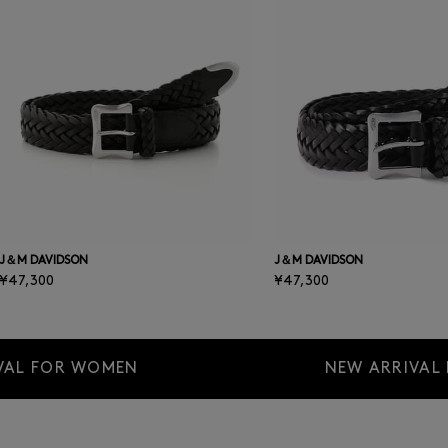
J＆M DAVIDSON
J＆M DAVIDSON
¥47,300
¥47,300
VAL FOR WOMEN
NEW ARRIVAL