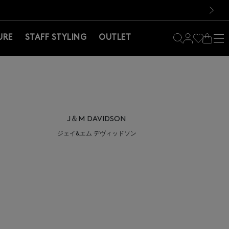
料！お買い物の際は会員登録を！
料！お買い物の際は会員登録を！
次の画像
URE
STAFF STYLING
OUTLET
J＆M DAVIDSON
ジェイ&エム デヴィッドソン