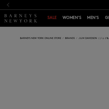
新規登録のお客様も対象！＜M
新規登録のお客様も対象！＜M
前の画像
SALE
WOMEN'S
MEN'S
G
BARNEYS NEW YORK ONLINE STORE
BRANDS
J＆M DAVIDSON（ジェ