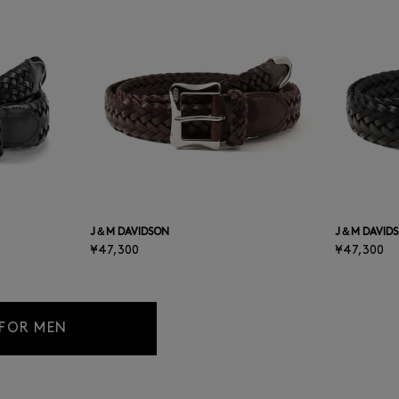
J＆M DAVIDSON
J＆M DAVID
¥47,300
¥47,300
 FOR MEN