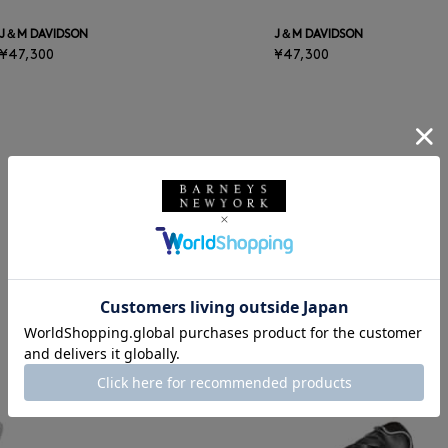
J＆M DAVIDSON
J＆M DAVIDSON
¥47,300
¥47,300
VIEW MORE
RECOMMEND