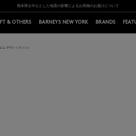
Y BARNEYS＞会員のお客様は11,000円（税込）以上のお買上げで常時送料無
Y BARNEYS＞会員のお客様は11,000円（税込）以上のお買上げで常時送料無
【夏季休業に伴う返品・交換承り一時停止のお知らせ】（2026.8.5）
【夏季休業に伴う返品・交換承り一時停止のお知らせ】（2026.8.5）
熊本県を中心とした地震の影響によるお荷物のお届けについて
【開催中】SUMMER SALEのご案内・ご注意事項
IFT & OTHERS
BARNEYS NEW YORK
BRANDS
FEAT
イ&エム デヴィッドソン）