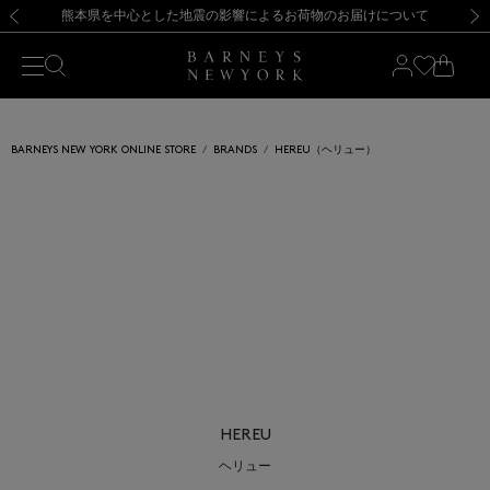
熊本県を中心とした地震の影響によるお荷物のお届けについて
【開催中】SUMMER SALEのご案内・ご注意事項
新規登録のお客様も対象！＜MY BARNEYS＞会員のお客様は11,000円（税込）以上のお買上げで常時送料無料！お買い物の際は会員登録を！
【夏季休業に伴う返品・交換承り一時停止のお知らせ】（2026.8.5）
新規登録のお客様も対象！＜MY BARNEYS＞会員のお客様は11,000円（税込）以上のお買上げで常時送料無料！お買い物の際は会員登録を！
【夏季休業に伴う返品・交換承り一時停止のお知らせ】（2026.8.5）
前の画像
次の
BARNEYS NEW YORK ONLINE STORE
BRANDS
HEREU（ヘリュー）
HEREU
ヘリュー