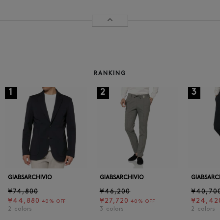
RANKING
1
2
3
GIABSARCHIVIO
GIABSARCHIVIO
GIABSARC
¥74,800
¥46,200
¥40,70
¥44,880
¥27,720
¥24,42
40% OFF
40% OFF
2
colors
3
colors
2
colors