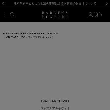
熊本県を中心とした地震の影響によるお荷物のお届けについて
【開催中】SUMMER SALEのご案内・ご注意事項
新規登録のお客様も対象！＜MY BARNEYS＞会員のお客様は11,000円（税込）以上のお買上げで常時送料無料！お買い物の際は会員登録を！
【夏季休業に伴う返品・交換承り一時停止のお知らせ】（2026.8.5）
新規登録のお客様も対象！＜MY BARNEYS＞会員のお客様は11,000円（税込）以上のお買上げで常時送料無料！お買い物の際は会員登録を！
【夏季休業に伴う返品・交換承り一時停止のお知らせ】（2026.8.5）
前の画像
次の
BARNEYS NEW YORK ONLINE STORE
BRANDS
GIABSARCHIVIO（ジャブスアルキヴィオ）
GIABSARCHIVIO
ジャブスアルキヴィオ