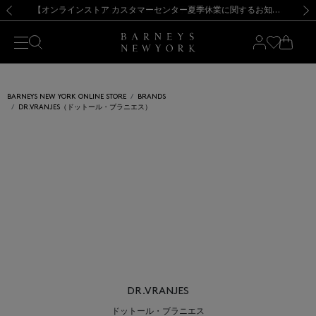
熊本県を中心とした地震の影響によるお荷物のお届けについて
【夏季休業に伴う出荷一時停止のお知らせ】(2026.8.7)
【夏季休業に伴う出荷一時停止のお知らせ】(2026.8.7)
【開催中】SUMMER SALEのご案内・ご注意事項
【オンラインストア カスタマーセンター夏季休業に関するお知らせ】（2026.8.7）
新規登録のお客様も対象！＜MY BARNEYS＞会員のお客様は11,000円（税込）以上のお買上げで常時送料無料！お買い物の際は会員登録を！
【夏季休業に伴う返品・交換承り一時停止のお知らせ】（2026.8.5）
新規登録のお客様も対象！＜MY BARNEYS＞会員のお客様は11,000円（税込）以上のお買上げで常時送料無料！お買い物の際は会員登録を！
前の画像
次の
BARNEYS NEW YORK ONLINE STORE
BRANDS
DR.VRANJES（ドットール・ブラニエス）
DR.VRANJES
ドットール・ブラニエス