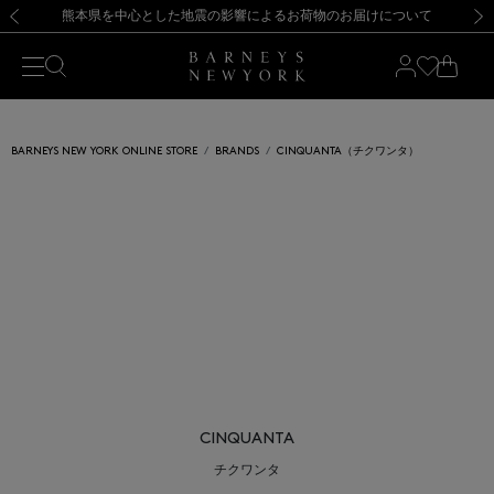
熊本県を中心とした地震の影響によるお荷物のお届けについて
【開催中】SUMMER SALEのご案内・ご注意事項
新規登録のお客様も対象！＜MY BARNEYS＞会員のお客様は11,000円（税込）以上のお買上げで常時送料無料！お買い物の際は会員登録を！
【夏季休業に伴う返品・交換承り一時停止のお知らせ】（2026.8.5）
新規登録のお客様も対象！＜MY BARNEYS＞会員のお客様は11,000円（税込）以上のお買上げで常時送料無料！お買い物の際は会員登録を！
【夏季休業に伴う返品・交換承り一時停止のお知らせ】（2026.8.5）
前の画像
次の
BARNEYS NEW YORK ONLINE STORE
BRANDS
CINQUANTA（チクワンタ）
CINQUANTA
チクワンタ