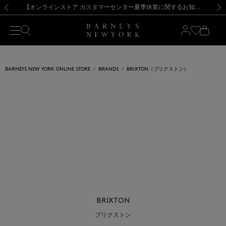
熊本県を中心とした地震の影響によるお荷物のお届けについて
【夏季休業に伴う出荷一時停止のお知らせ】(2026.8.7)
【夏季休業に伴う出荷一時停止のお知らせ】(2026.8.7)
【開催中】SUMMER SALEのご案内・ご注意事項
【オンラインストア カスタマーセンター夏季休業に関するお知らせ】（2026.8.7）
新規登録のお客様も対象！＜MY BARNEYS＞会員のお客様は11,000円（税込）以上のお買上げで常時送料無料！お買い物の際は会員登録を！
【夏季休業に伴う返品・交換承り一時停止のお知らせ】（2026.8.5）
新規登録のお客様も対象！＜MY BARNEYS＞会員のお客様は11,000円（税込）以上のお買上げで常時送料無料！お買い物の際は会員登録を！
前の画像
次の
BARNEYS NEW YORK ONLINE STORE
BRANDS
BRIXTON（ブリクストン）
BRIXTON
ブリクストン