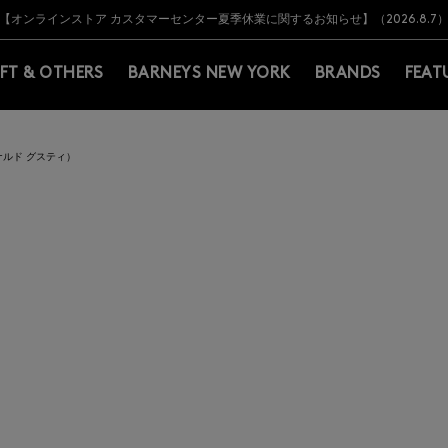
Y BARNEYS＞会員のお客様は11,000円（税込）以上のお買上げで常時送料無
Y BARNEYS＞会員のお客様は11,000円（税込）以上のお買上げで常時送料無
【オンラインストア カスタマーセンター夏季休業に関するお知らせ】（2026.8.7
【夏季休業に伴う返品・交換承り一時停止のお知らせ】（2026.8.5）
熊本県を中心とした地震の影響によるお荷物のお届けについて
【夏季休業に伴う出荷一時停止のお知らせ】(2026.8.7)
【夏季休業に伴う出荷一時停止のお知らせ】(2026.8.7)
【開催中】SUMMER SALEのご案内・ご注意事項
IFT & OTHERS
BARNEYS NEW YORK
BRANDS
FEAT
ベルナルド グスティ）