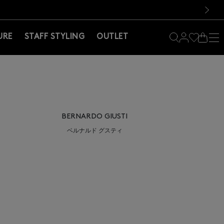
料！お買い物の際は会員登録を！
料！お買い物の際は会員登録を！
）
次の画像
URE
STAFF STYLING
OUTLET
BERNARDO GIUSTI
ベルナルド グスティ