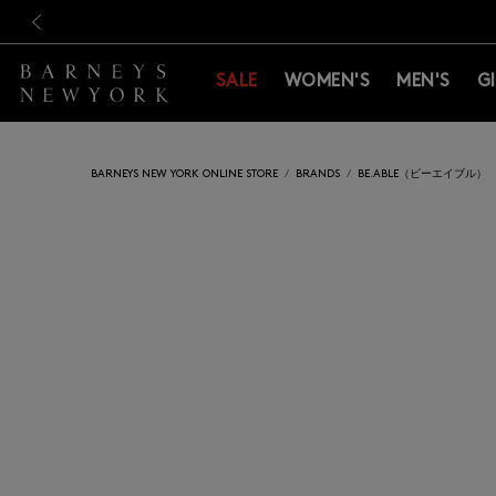
新規登録のお客様も対象！＜M
新規登録のお客様も対象！＜M
前の画像
SALE
WOMEN'S
MEN'S
G
BARNEYS NEW YORK ONLINE STORE
BRANDS
BE.ABLE（ビーエイブル）