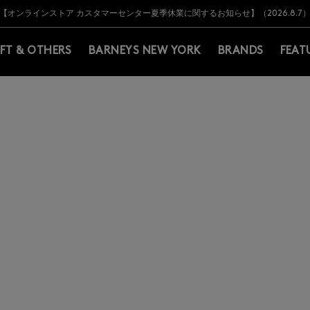
Y BARNEYS＞会員のお客様は11,000円（税込）以上のお買上げで常時送料無
Y BARNEYS＞会員のお客様は11,000円（税込）以上のお買上げで常時送料無
【オンラインストア カスタマーセンター夏季休業に関するお知らせ】（2026.8.7
【夏季休業に伴う返品・交換承り一時停止のお知らせ】（2026.8.5）
熊本県を中心とした地震の影響によるお荷物のお届けについて
【夏季休業に伴う出荷一時停止のお知らせ】(2026.8.7)
【夏季休業に伴う出荷一時停止のお知らせ】(2026.8.7)
【開催中】SUMMER SALEのご案内・ご注意事項
IFT & OTHERS
BARNEYS NEW YORK
BRANDS
FEAT