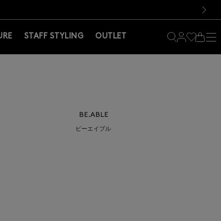
料！お買い物の際は会員登録を！
料！お買い物の際は会員登録を！
）
次の画像
URE
STAFF STYLING
OUTLET
BE.ABLE
ビーエイブル