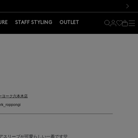
料！お買い物の際は会員登録を！
料！お買い物の際は会員登録を！
）
次の画像
URE
STAFF STYLING
OUTLET
ーヨーク六本木店
rk_roppongi
アスリーブが可愛らしい一着です💛