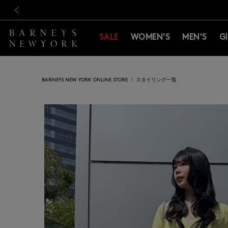
新規登録のお客様も対象！＜M
新規登録のお客様も対象！＜M
前の画像
SALE
WOMEN'S
MEN'S
G
BARNEYS NEW YORK ONLINE STORE
スタイリング一覧