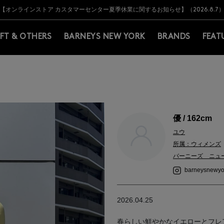
Y BARNEYS＞会員のお客様は11,000円（税込）以上のお買上げで常時送料無
Y BARNEYS＞会員のお客様は11,000円（税込）以上のお買上げで常時送料無
【オンラインストア カスタマーセンター夏季休業に関するお知らせ】（2026.8.7
【夏季休業に伴う返品・交換承り一時停止のお知らせ】（2026.8.5）
熊本県を中心とした地震の影響によるお荷物のお届けについて
【夏季休業に伴う出荷一時停止のお知らせ】(2026.8.7)
【夏季休業に伴う出荷一時停止のお知らせ】(2026.8.7)
【開催中】SUMMER SALEのご案内・ご注意事項
IFT & OTHERS
BARNEYS NEW YORK
BRANDS
FEAT
優 / 162cm
ユウ
所属：ウィメンズ
バーニーズ ニュ
barneysnewyo
2026.04.25
春らしい鮮やかなイエローとフレ