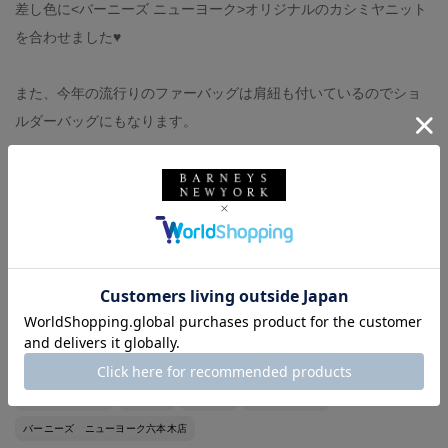
差し色に<バーニーズ ニューヨーク>オリジナルのカシミヤニット
を合わせました♥️
また、今年の流行りのファーバッグは肩紐も付いているのでショ
ルダーバッグにもなります。
jacket：SACAI
tops：BARNEYS NEW YORK
skirt：SACAI
bag：VIOLAD’ORO
shoes：私物
バーニーズ ニューヨーク
BARNEYS NEW YORK
SACAI
VIOLAD’ORO
ウィメンズウェア
スカート
秋コーデ
骨格ストレート
バーニーズ ニューヨーク六本木店