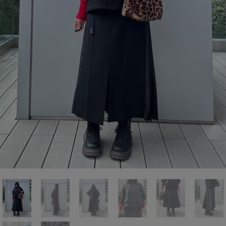
前の画像
次