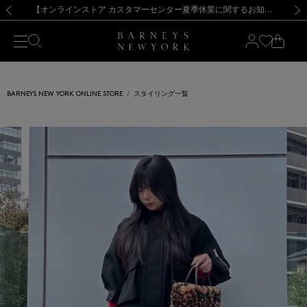
熊本県を中心とした地震の影響によるお荷物のお届けについて
【夏季休業に伴う出荷一時停止のお知らせ】(2026.8.7)
【夏季休業に伴う出荷一時停止のお知らせ】(2026.8.7)
【開催中】SUMMER SALEのご案内・ご注意事項
【オンラインストア カスタマーセンター夏季休業に関するお知らせ】（2026.8.7）
新規登録のお客様も対象！＜MY BARNEYS＞会員のお客様は11,000円（税込）以上のお買上げで常時送料無料！お買い物の際は会員登録を！
【夏季休業に伴う返品・交換承り一時停止のお知らせ】（2026.8.5）
新規登録のお客様も対象！＜MY BARNEYS＞会員のお客様は11,000円（税込）以上のお買上げで常時送料無料！お買い物の際は会員登録を！
前の画像
次の
BARNEYS NEW YORK ONLINE STORE
スタイリング一覧