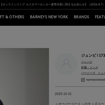
Y BARNEYS＞会員のお客様は11,000円（税込）以上のお買上げで常時送料無
Y BARNEYS＞会員のお客様は11,000円（税込）以上のお買上げで常時送料無
【オンラインストア カスタマーセンター夏季休業に関するお知らせ】（2026.8.7
【夏季休業に伴う返品・交換承り一時停止のお知らせ】（2026.8.5）
熊本県を中心とした地震の影響によるお荷物のお届けについて
【夏季休業に伴う出荷一時停止のお知らせ】(2026.8.7)
【夏季休業に伴う出荷一時停止のお知らせ】(2026.8.7)
【開催中】SUMMER SALEのご案内・ご注意事項
IFT & OTHERS
BARNEYS NEW YORK
BRANDS
FEAT
ジュンピ / 17
ジュンピ
所属：メンズ
バーニーズ ニュ
barneysnewyo
2025.10.31
＜オーバーコート＞のモッズコー