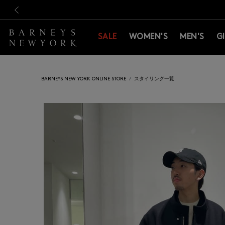
新規登録のお客様も対象！＜M
新規登録のお客様も対象！＜M
前の画像
SALE
WOMEN'S
MEN'S
G
BARNEYS NEW YORK ONLINE STORE
スタイリング一覧