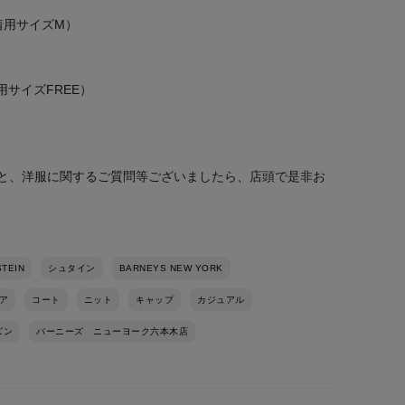
K（着用サイズM）
（着用サイズFREE）
と、洋服に関するご質問等ございましたら、店頭で是非お
TEIN
シュタイン
BARNEYS NEW YORK
ア
コート
ニット
キャップ
カジュアル
ズン
バーニーズ ニューヨーク六本木店