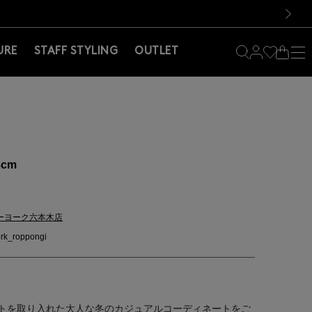
料！お買い物の際は会員登録を！
料！お買い物の際は会員登録を！
）
次の画像
URE
STAFF STYLING
OUTLET
3cm
ーヨーク六本木店
rk_roppongi
トを取り入れた大人な冬のカジュアルコーディネートをご