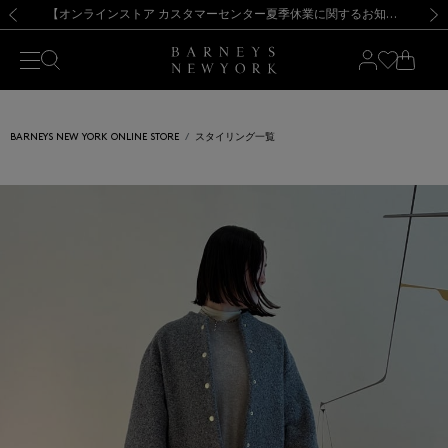
熊本県を中心とした地震の影響によるお荷物のお届けについて
【夏季休業に伴う出荷一時停止のお知らせ】(2026.8.7)
【夏季休業に伴う出荷一時停止のお知らせ】(2026.8.7)
【開催中】SUMMER SALEのご案内・ご注意事項
【オンラインストア カスタマーセンター夏季休業に関するお知らせ】（2026.8.7）
新規登録のお客様も対象！＜MY BARNEYS＞会員のお客様は11,000円（税込）以上のお買上げで常時送料無料！お買い物の際は会員登録を！
【夏季休業に伴う返品・交換承り一時停止のお知らせ】（2026.8.5）
新規登録のお客様も対象！＜MY BARNEYS＞会員のお客様は11,000円（税込）以上のお買上げで常時送料無料！お買い物の際は会員登録を！
前の画像
次の
BARNEYS NEW YORK ONLINE STORE
スタイリング一覧