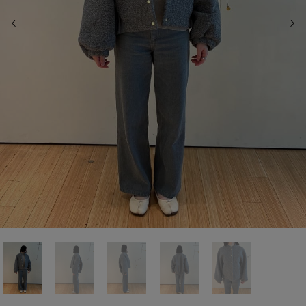
前の画像
次