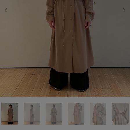
前の画像
次