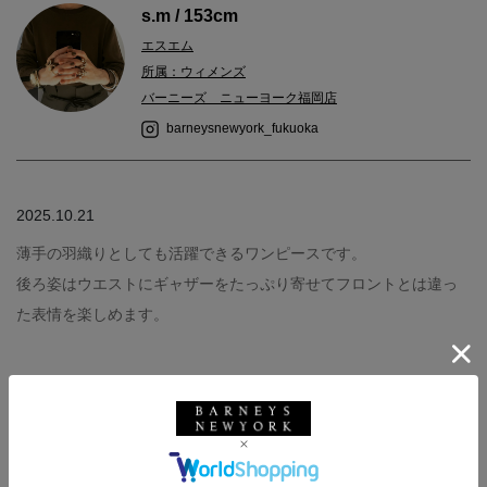
s.m / 153cm
エスエム
所属：ウィメンズ
バーニーズ ニューヨーク福岡店
barneysnewyork_fukuoka
2025.10.21
薄手の羽織りとしても活躍できるワンピースです。
後ろ姿はウエストにギャザーをたっぷり寄せてフロントとは違っ
た表情を楽しめます。
バーニーズ ニューヨーク
BARNEYS NEW YORK
ウィメンズウェア
秋冬シーズン
バーニーズ ニューヨーク福岡店