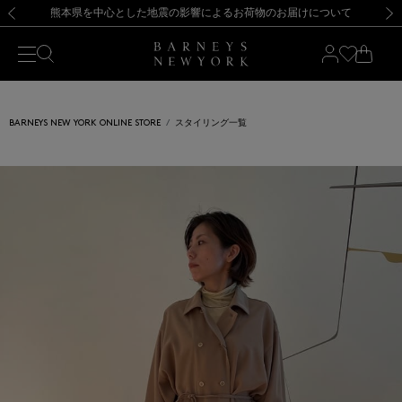
熊本県を中心とした地震の影響によるお荷物のお届けについて
【開催中】SUMMER SALEのご案内・ご注意事項
新規登録のお客様も対象！＜MY BARNEYS＞会員のお客様は11,000円（税込）以上のお買上げで常時送料無料！お買い物の際は会員登録を！
【夏季休業に伴う返品・交換承り一時停止のお知らせ】（2026.8.5）
新規登録のお客様も対象！＜MY BARNEYS＞会員のお客様は11,000円（税込）以上のお買上げで常時送料無料！お買い物の際は会員登録を！
【夏季休業に伴う返品・交換承り一時停止のお知らせ】（2026.8.5）
前の画像
次の
BARNEYS NEW YORK ONLINE STORE
スタイリング一覧