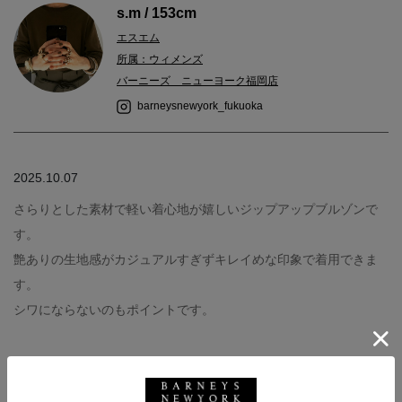
s.m / 153cm
エスエム
所属：ウィメンズ
バーニーズ ニューヨーク福岡店
barneysnewyork_fukuoka
2025.10.07
さらりとした素材で軽い着心地が嬉しいジップアップブルゾンで
す。
艶ありの生地感がカジュアルすぎずキレイめな印象で着用できま
す。
シワにならないのもポイントです。
バーニーズ ニューヨーク
BARNEYS NEW YORK
ウィメンズウェア