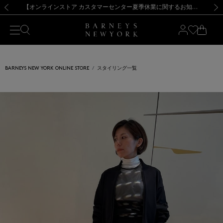
熊本県を中心とした地震の影響によるお荷物のお届けについて
【夏季休業に伴う出荷一時停止のお知らせ】(2026.8.7)
【夏季休業に伴う出荷一時停止のお知らせ】(2026.8.7)
【開催中】SUMMER SALEのご案内・ご注意事項
【オンラインストア カスタマーセンター夏季休業に関するお知らせ】（2026.8.7）
新規登録のお客様も対象！＜MY BARNEYS＞会員のお客様は11,000円（税込）以上のお買上げで常時送料無料！お買い物の際は会員登録を！
【夏季休業に伴う返品・交換承り一時停止のお知らせ】（2026.8.5）
新規登録のお客様も対象！＜MY BARNEYS＞会員のお客様は11,000円（税込）以上のお買上げで常時送料無料！お買い物の際は会員登録を！
前の画像
次の
BARNEYS NEW YORK ONLINE STORE
スタイリング一覧