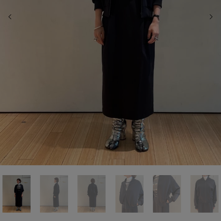
前の画像
次