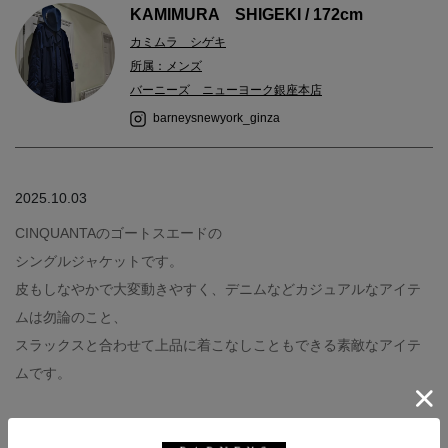
KAMIMURA SHIGEKI / 172cm
カミムラ シゲキ
所属：メンズ
バーニーズ ニューヨーク銀座本店
barneysnewyork_ginza
2025.10.03
CINQUANTAのゴートスエードの
シングルジャケットです。
皮もしなやかで大変動きやすく、デニムなどカジュアルなアイテ
ムは勿論のこと、
スラックスと合わせて上品に着こなしこともできる素敵なアイテ
ムです。