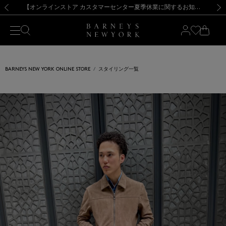
熊本県を中心とした地震の影響によるお荷物のお届けについて
【夏季休業に伴う出荷一時停止のお知らせ】(2026.8.7)
【夏季休業に伴う出荷一時停止のお知らせ】(2026.8.7)
【開催中】SUMMER SALEのご案内・ご注意事項
【オンラインストア カスタマーセンター夏季休業に関するお知らせ】（2026.8.7）
新規登録のお客様も対象！＜MY BARNEYS＞会員のお客様は11,000円（税込）以上のお買上げで常時送料無料！お買い物の際は会員登録を！
【夏季休業に伴う返品・交換承り一時停止のお知らせ】（2026.8.5）
新規登録のお客様も対象！＜MY BARNEYS＞会員のお客様は11,000円（税込）以上のお買上げで常時送料無料！お買い物の際は会員登録を！
前の画像
次の
BARNEYS NEW YORK ONLINE STORE
スタイリング一覧