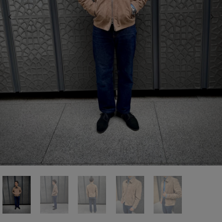
前の画像
次