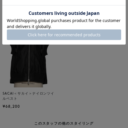
冬コーデ
バーニーズ ニューヨーク福岡店
156-160cm
着用しているアイテム
SACAI＜サカイ＞ナイロンツイ
ルベスト
¥68,200
このスタッフの他のスタイリング