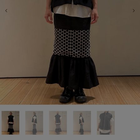
前の画像
次