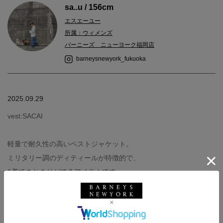
sa..u / 156cm
エスエーユー
所属：ウィメンズ
バーニーズ ニューヨーク福岡店
barneysnewyork_fukuoka
2025.09.29
vest:SACAI
軽量で耐久性の高いベストジャケット。
ミリタリー調のディティールが特徴的で、
1着でまとまりがでるアイテムです。
バーニーズ ニューヨーク
ウィメンズウェア
秋冬シーズン
秋コーデ