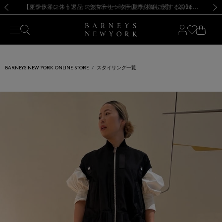
熊本県を中心とした地震の影響によるお荷物のお届けについて
【夏季休業に伴う出荷一時停止のお知らせ】(2026.8.7)
【夏季休業に伴う出荷一時停止のお知らせ】(2026.8.7)
【開催中】SUMMER SALEのご案内・ご注意事項
【オンラインストア カスタマーセンター夏季休業に関するお知らせ】（2026.8.7）
新規登録のお客様も対象！＜MY BARNEYS＞会員のお客様は11,000円（税込）以上のお買上げで常時送料無料！お買い物の際は会員登録を！
【夏季休業に伴う返品・交換承り一時停止のお知らせ】（2026.8.5）
新規登録のお客様も対象！＜MY BARNEYS＞会員のお客様は11,000円（税込）以上のお買上げで常時送料無料！お買い物の際は会員登録を！
前の画像
次の
BARNEYS NEW YORK ONLINE STORE
スタイリング一覧