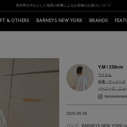
Y BARNEYS＞会員のお客様は11,000円（税込）以上のお買上げで常時送料無
Y BARNEYS＞会員のお客様は11,000円（税込）以上のお買上げで常時送料無
【夏季休業に伴う返品・交換承り一時停止のお知らせ】（2026.8.5）
【夏季休業に伴う返品・交換承り一時停止のお知らせ】（2026.8.5）
熊本県を中心とした地震の影響によるお荷物のお届けについて
【開催中】SUMMER SALEのご案内・ご注意事項
IFT & OTHERS
BARNEYS NEW YORK
BRANDS
FEAT
Y.M / 159cm
ワイエム
所属：ウィメンズ
バーニーズ ニュ
barneysnewyo
2025.09.29
パンツ : BARNEYS NEW YORK (si