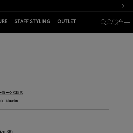
料！お買い物の際は会員登録を！
料！お買い物の際は会員登録を！
次の画像
URE
STAFF STYLING
OUTLET
ーヨーク福岡店
rk_fukuoka
ze 36)