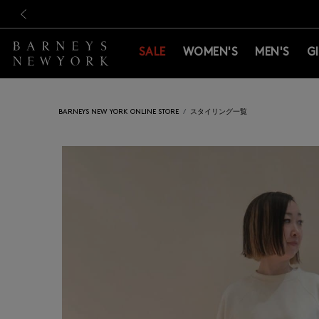
新規登録のお客様も対象！＜M
新規登録のお客様も対象！＜M
前の画像
SALE
WOMEN'S
MEN'S
G
BARNEYS NEW YORK ONLINE STORE
スタイリング一覧