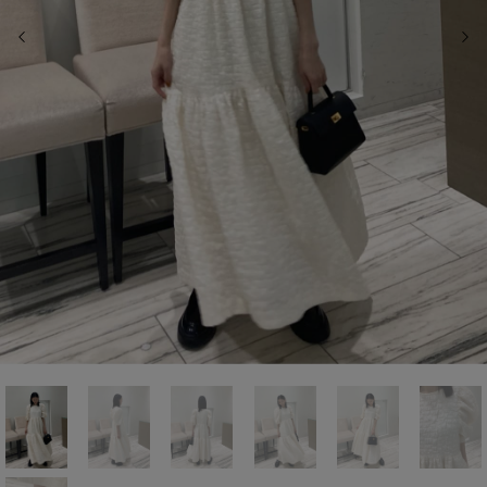
前の画像
次