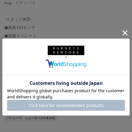
bag : ミチノパリ
-スタッフ体型-
◼︎身長163センチ
◼︎骨格ストレート
◼︎トップスサイズ36or38
◼︎ボトムスサイズ36or38
◼︎足の甲は低く、幅狭、人差し指が長い
◼︎パンプスサイズ38〜39
◼︎スニーカーサイズ25or25.5
バーニーズ ニューヨーク
BARNEYS NEW YORK
ウィメンズウェア
ワンピース
骨格ストレート
デイリー
旅行
バーニーズ ニューヨーク六本木店