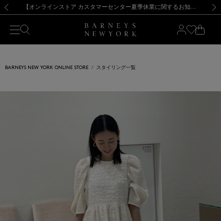
熊本県を中心とした地震の影響によるお荷物のお届けについて
【夏季休業に伴う出荷一時停止のお知らせ】(2026.8.7)
【夏季休業に伴う出荷一時停止のお知らせ】(2026.8.7)
【開催中】SUMMER SALEのご案内・ご注意事項
【オンラインストア カスタマーセンター夏季休業に関するお知らせ】（2026.8.7）
新規登録のお客様も対象！＜MY BARNEYS＞会員のお客様は11,000円（税込）以上のお買上げで常時送料無料！お買い物の際は会員登録を！
【夏季休業に伴う返品・交換承り一時停止のお知らせ】（2026.8.5）
新規登録のお客様も対象！＜MY BARNEYS＞会員のお客様は11,000円（税込）以上のお買上げで常時送料無料！お買い物の際は会員登録を！
前の画像
次の
BARNEYS NEW YORK ONLINE STORE
スタイリング一覧