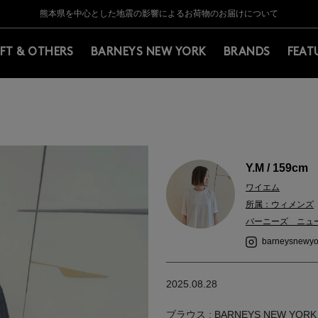
Y BARNEYS＞会員のお客様は11,000円（税込）以上のお買上げで常時送料無
Y BARNEYS＞会員のお客様は11,000円（税込）以上のお買上げで常時送料無
【夏季休業に伴う返品・交換承り一時停止のお知らせ】（2026.8.5）
【夏季休業に伴う返品・交換承り一時停止のお知らせ】（2026.8.5）
熊本県を中心とした地震の影響によるお荷物のお届けについて
【開催中】SUMMER SALEのご案内・ご注意事項
IFT & OTHERS
BARNEYS NEW YORK
BRANDS
FEAT
Y.M / 159cm
ワイエム
所属：ウィメンズ
バーニーズ ニュ
barneysnewyo
2025.08.28
ブラウス : BARNEYS NEW YORK (