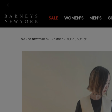
新規登録のお客様も対象！＜M
新規登録のお客様も対象！＜M
前の画像
SALE
WOMEN'S
MEN'S
G
BARNEYS NEW YORK ONLINE STORE
スタイリング一覧