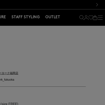
料！お買い物の際は会員登録を！
料！お買い物の際は会員登録を！
次の画像
URE
STAFF STYLING
OUTLET
ーヨーク福岡店
rk_fukuoka
size FREE)