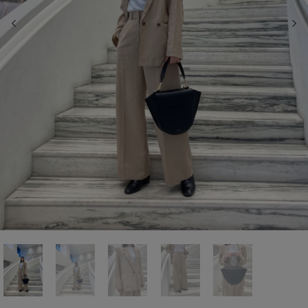
前の画像
次