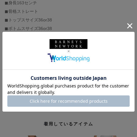
◼︎身長163センチ
◼︎骨格ストレート
◼︎トップスサイズ36or38
◼︎ボトムスサイズ36or38
◼︎足の甲は低く、幅狭、人差し指が長い
◼︎パンプスサイズ38〜39
◼︎スニーカーサイズ25or25.5
バーニーズ ニューヨーク
BARNEYS NEW YORK
WANDLER
ワンドラー
ウィメンズウェア
ジャケット
パンツ
セットアップ
春コーデ
夏コーデ
骨格ストレート
デイリー
旅行
バーニーズ ニューヨーク六本木店
着用しているアイテム