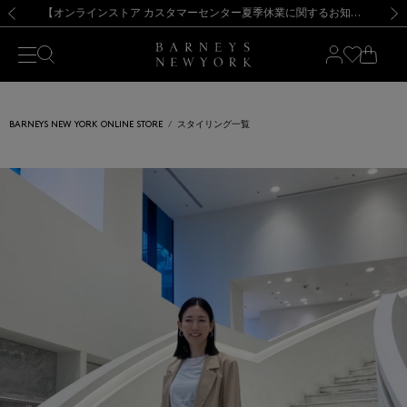
熊本県を中心とした地震の影響によるお荷物のお届けについて
【夏季休業に伴う出荷一時停止のお知らせ】(2026.8.7)
【夏季休業に伴う出荷一時停止のお知らせ】(2026.8.7)
【開催中】SUMMER SALEのご案内・ご注意事項
【オンラインストア カスタマーセンター夏季休業に関するお知らせ】（2026.8.7）
新規登録のお客様も対象！＜MY BARNEYS＞会員のお客様は11,000円（税込）以上のお買上げで常時送料無料！お買い物の際は会員登録を！
【夏季休業に伴う返品・交換承り一時停止のお知らせ】（2026.8.5）
新規登録のお客様も対象！＜MY BARNEYS＞会員のお客様は11,000円（税込）以上のお買上げで常時送料無料！お買い物の際は会員登録を！
前の画像
次の
BARNEYS NEW YORK ONLINE STORE
スタイリング一覧