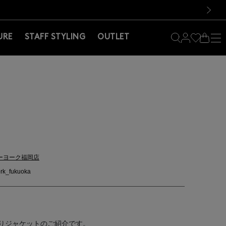
料！お買い物の際は会員登録を！
料！お買い物の際は会員登録を！
）
次の画像
URE
STAFF STYLING
OUTLET
ーヨーク福岡店
rk_fukuoka
りジャケットのご紹介です。