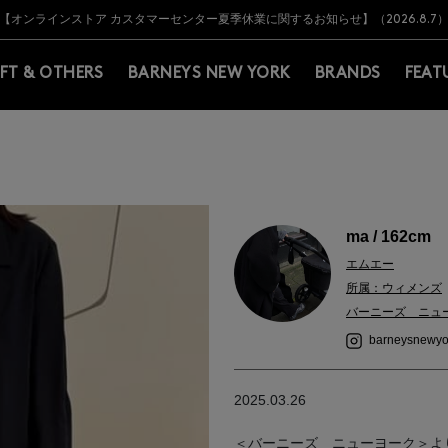
Y BARNEYS＞会員のお客様は11,000円（税込）以上のお買上げで常時送料無
Y BARNEYS＞会員のお客様は11,000円（税込）以上のお買上げで常時送料無
【オンラインストア カスタマーセンター夏季休業に関するお知らせ】（2026.8.7
【夏季休業に伴う返品・交換承り一時停止のお知らせ】（2026.8.5）
熊本県を中心とした地震の影響によるお荷物のお届けについて
【夏季休業に伴う出荷一時停止のお知らせ】(2026.8.7)
【夏季休業に伴う出荷一時停止のお知らせ】(2026.8.7)
【開催中】SUMMER SALEのご案内・ご注意事項
IFT & OTHERS
BARNEYS NEW YORK
BRANDS
FEAT
ma / 162cm
エムエー
所属：ウィメンズ
バーニーズ ニュ
barneysnewyo
2025.03.26
＜バーニーズ ニューヨーク＞よ