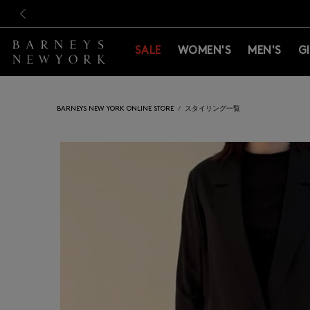
新規登録のお客様も対象！＜M
新規登録のお客様も対象！＜M
前の画像
SALE
WOMEN'S
MEN'S
G
BARNEYS NEW YORK ONLINE STORE
スタイリング一覧