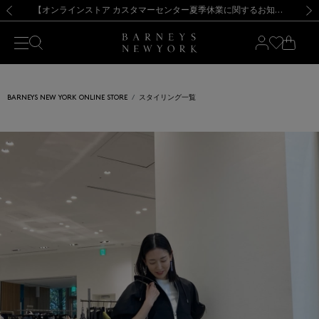
熊本県を中心とした地震の影響によるお荷物のお届けについて
【夏季休業に伴う出荷一時停止のお知らせ】(2026.8.7)
【夏季休業に伴う出荷一時停止のお知らせ】(2026.8.7)
【開催中】SUMMER SALEのご案内・ご注意事項
【オンラインストア カスタマーセンター夏季休業に関するお知らせ】（2026.8.7）
新規登録のお客様も対象！＜MY BARNEYS＞会員のお客様は11,000円（税込）以上のお買上げで常時送料無料！お買い物の際は会員登録を！
【夏季休業に伴う返品・交換承り一時停止のお知らせ】（2026.8.5）
新規登録のお客様も対象！＜MY BARNEYS＞会員のお客様は11,000円（税込）以上のお買上げで常時送料無料！お買い物の際は会員登録を！
前の画像
次の
BARNEYS NEW YORK ONLINE STORE
スタイリング一覧