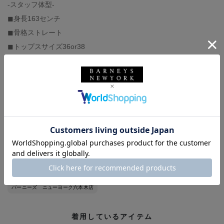
-スタッフ体型-
◼︎身長163センチ
◼︎骨格ストレート
◼︎トップスサイズ36or38
◼︎ボトムスサイズ36or38
◼︎足の甲は低く、幅狭、人差し指が長い
◼︎パンプスサイズ38〜39
◼︎スニーカーサイズ25or25.5
エムエム６ メゾン マルジェラ
MM6 MAISON MARGIELA
サカイ
SACAI
ウィメンズウェア
アウター
スカート
セットアップ
春コーデ
夏コーデ
骨格ストレート
デイリー
旅行
バーニーズ ニューヨーク六本木店
着用しているアイテム