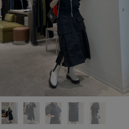
前の画像
次