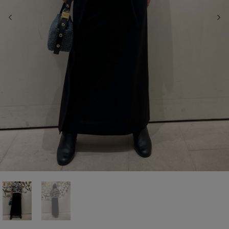
前の画像
次