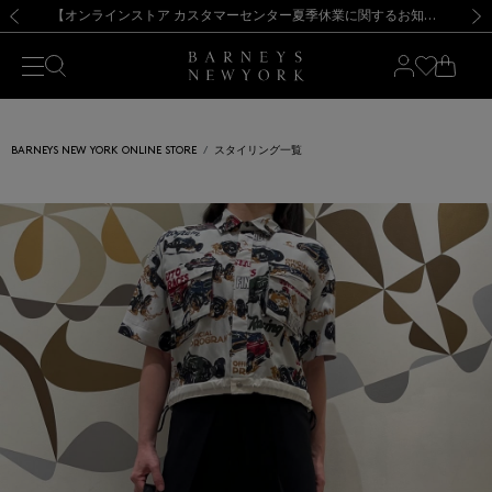
熊本県を中心とした地震の影響によるお荷物のお届けについて
【夏季休業に伴う出荷一時停止のお知らせ】(2026.8.7)
【夏季休業に伴う出荷一時停止のお知らせ】(2026.8.7)
【開催中】SUMMER SALEのご案内・ご注意事項
【オンラインストア カスタマーセンター夏季休業に関するお知らせ】（2026.8.7）
新規登録のお客様も対象！＜MY BARNEYS＞会員のお客様は11,000円（税込）以上のお買上げで常時送料無料！お買い物の際は会員登録を！
【夏季休業に伴う返品・交換承り一時停止のお知らせ】（2026.8.5）
新規登録のお客様も対象！＜MY BARNEYS＞会員のお客様は11,000円（税込）以上のお買上げで常時送料無料！お買い物の際は会員登録を！
前の画像
次の
BARNEYS NEW YORK ONLINE STORE
スタイリング一覧