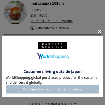
murayama / 161cm
マルヤマ
所属：未設定
バーニーズ ニューヨーク福岡店
barneysnewyork_fukuoka
2025.02.25
今シーズンの＜SACAI＞のプリントは大人もポップに着やすいで
す。
バーニーズ ニューヨーク
SACAI
ウィメンズウェア
春夏シーズン
骨格ストレート
イエローベース＿春
カジュアル
バーニーズ ニューヨーク福岡店
このスタッフの他のスタイリング