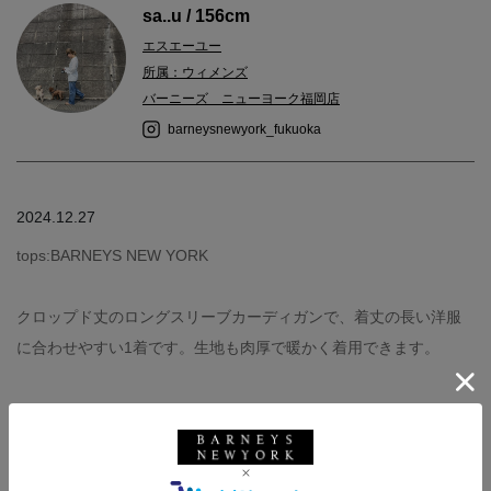
sa..u / 156cm
エスエーユー
所属：ウィメンズ
バーニーズ ニューヨーク福岡店
barneysnewyork_fukuoka
2024.12.27
tops:BARNEYS NEW YORK
クロップド丈のロングスリーブカーディガンで、着丈の長い洋服
に合わせやすい1着です。生地も肉厚で暖かく着用できます。
バーニーズ ニューヨーク
ウィメンズウェア
秋冬シーズン
秋コーデ
冬コーデ
バーニーズ ニューヨーク福岡店
156-160cm