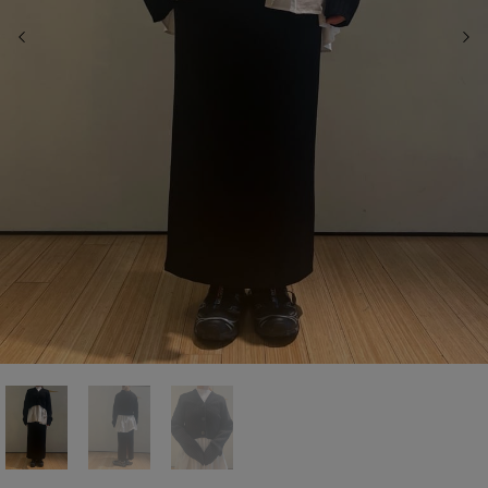
前の画像
次