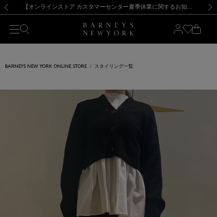
熊本県を中心とした地震の影響によるお荷物のお届けについて
【夏季休業に伴う出荷一時停止のお知らせ】(2026.8.7)
【夏季休業に伴う出荷一時停止のお知らせ】(2026.8.7)
【開催中】SUMMER SALEのご案内・ご注意事項
【オンラインストア カスタマーセンター夏季休業に関するお知らせ】（2026.8.7）
新規登録のお客様も対象！＜MY BARNEYS＞会員のお客様は11,000円（税込）以上のお買上げで常時送料無料！お買い物の際は会員登録を！
【夏季休業に伴う返品・交換承り一時停止のお知らせ】（2026.8.5）
新規登録のお客様も対象！＜MY BARNEYS＞会員のお客様は11,000円（税込）以上のお買上げで常時送料無料！お買い物の際は会員登録を！
前の画像
次の
BARNEYS NEW YORK ONLINE STORE
スタイリング一覧