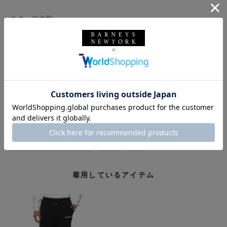
-スタッフ体型-
◼︎身長177センチ、体重71キロ
◼︎撫で肩
◼︎イタリアサイズ48（モデルにより）
◼︎革靴サイズ41〜42（モデルにより）
◼︎スニーカーサイズ27センチ
バーニーズ ニューヨーク
BARNEYS NEW YORK
メンズウェア
パンツ
バーニーズ ニューヨーク福岡店
BLACK
GRAY
着用しているアイテム