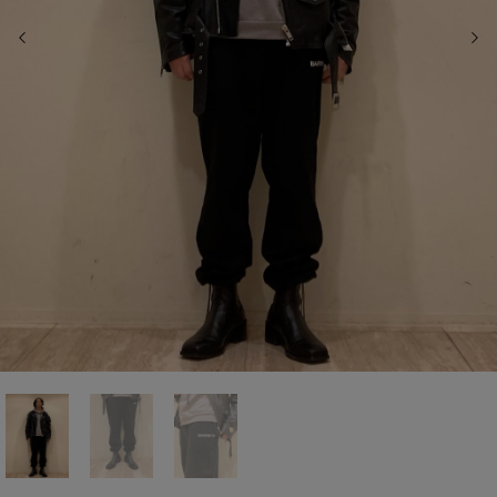
前の画像
次