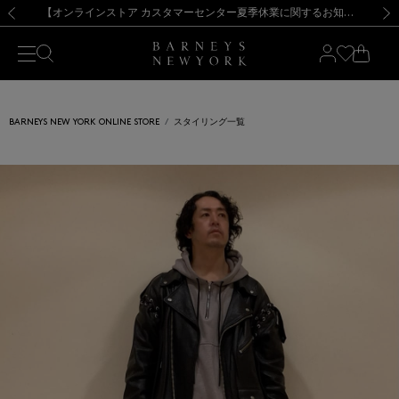
熊本県を中心とした地震の影響によるお荷物のお届けについて
【夏季休業に伴う出荷一時停止のお知らせ】(2026.8.7)
【夏季休業に伴う出荷一時停止のお知らせ】(2026.8.7)
【開催中】SUMMER SALEのご案内・ご注意事項
【オンラインストア カスタマーセンター夏季休業に関するお知らせ】（2026.8.7）
新規登録のお客様も対象！＜MY BARNEYS＞会員のお客様は11,000円（税込）以上のお買上げで常時送料無料！お買い物の際は会員登録を！
【夏季休業に伴う返品・交換承り一時停止のお知らせ】（2026.8.5）
新規登録のお客様も対象！＜MY BARNEYS＞会員のお客様は11,000円（税込）以上のお買上げで常時送料無料！お買い物の際は会員登録を！
前の画像
次の
BARNEYS NEW YORK ONLINE STORE
スタイリング一覧