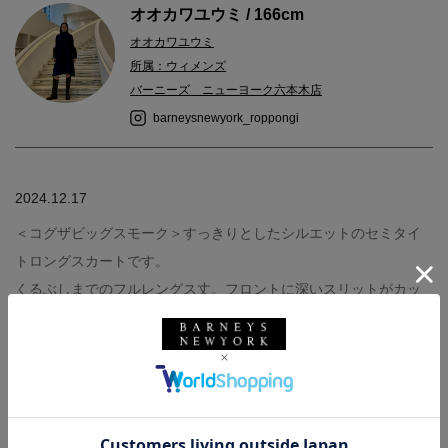
オオカワユウミ / 166cm
オオカワユウミ
所属：ウィメンズ
バーニーズ ニューヨーク六本木店
barneysnewyork_roppongi
2024.12.17
＜コグザビッグスモーク＞すっきりとしたシルエットのセミタイ
トロングスカートです。
くるぶしまでのフルレングス丈。フロントに深いスリットがカッ
トされエレガントな印象です。スウェット素材のため履きやすい
◎
【着用アイテム】
outer:MOORER ※六本木店展開商品