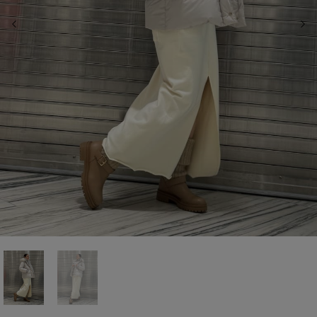
前の画像
次