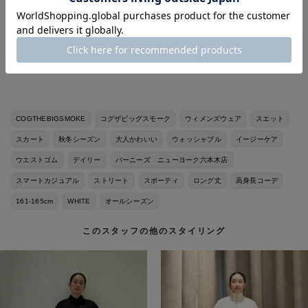
skirt:COGTHEBIGSMOKE（IVORY サイズF）
boots:CHLOE ※六本木店展開商品
オンラインストアで取り扱っていない商品もお気軽にお問い合わ
せ下さい。
COGTHEBIGSMOKE
コグザビッグスモーク
ウィメンズウェア
スエット
スカート
秋冬シーズン
大人かわいい
ウォッシャブル
イージーケア
ウエストゴム
デイリー
バーニーズ ニューヨーク六本木店
スマートカジュアル
ストリート
スポーティ
ロング丈
高身長コーデ
161-165cm
WHITE
オールシーズン
このスタッフの他のスタイリング