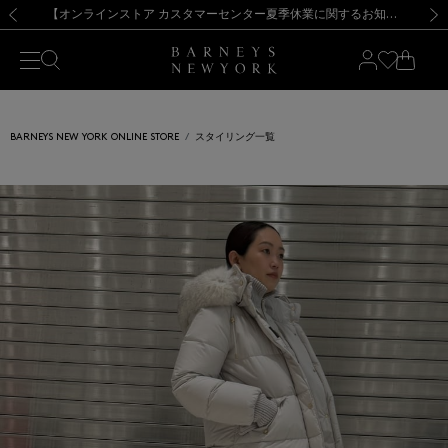
熊本県を中心とした地震の影響によるお荷物のお届けについて
【夏季休業に伴う出荷一時停止のお知らせ】(2026.8.7)
【夏季休業に伴う出荷一時停止のお知らせ】(2026.8.7)
【開催中】SUMMER SALEのご案内・ご注意事項
【オンラインストア カスタマーセンター夏季休業に関するお知らせ】（2026.8.7）
新規登録のお客様も対象！＜MY BARNEYS＞会員のお客様は11,000円（税込）以上のお買上げで常時送料無料！お買い物の際は会員登録を！
【夏季休業に伴う返品・交換承り一時停止のお知らせ】（2026.8.5）
新規登録のお客様も対象！＜MY BARNEYS＞会員のお客様は11,000円（税込）以上のお買上げで常時送料無料！お買い物の際は会員登録を！
前の画像
次の
BARNEYS NEW YORK ONLINE STORE
スタイリング一覧